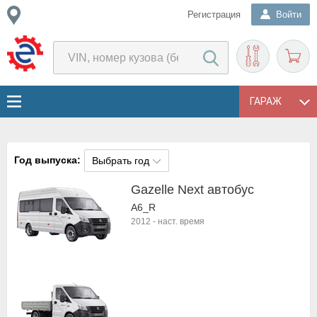
Регистрация
Войти
ГАРАЖ
Год выпуска:
Выбрать год
Gazelle Next автобус
A6_R
2012
-
наст. время