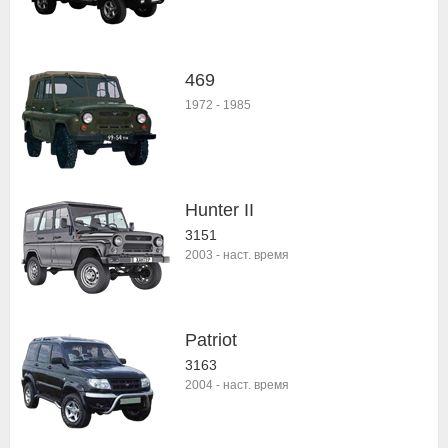
469
1972
-
1985
Hunter II
3151
2003
-
наст. время
Patriot
3163
2004
-
наст. время