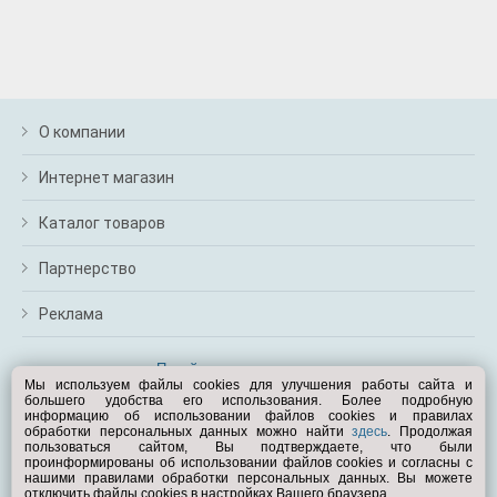
О компании
Интернет магазин
Каталог товаров
Партнерство
Реклама
Перейти на полную версию
Мы используем файлы cookies для улучшения работы сайта и
большего удобства его использования. Более подробную
Вам помочь?
информацию об использовании файлов cookies и правилах
обработки персональных данных можно найти
здесь
. Продолжая
пользоваться сайтом, Вы подтверждаете, что были
© Exist.ru 1998—2026
проинформированы об использовании файлов cookies и согласны с
нашими правилами обработки персональных данных. Вы можете
отключить файлы cookies в настройках Вашего браузера.