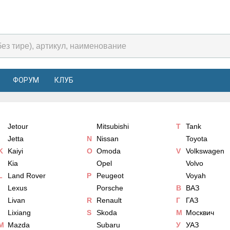
ФОРУМ
КЛУБ
Jetour
Mitsubishi
T
Tank
Jetta
N
Nissan
Toyota
K
Kaiyi
O
Omoda
V
Volkswagen
Kia
Opel
Volvo
L
Land Rover
P
Peugeot
Voyah
Lexus
Porsche
В
ВАЗ
Livan
R
Renault
Г
ГАЗ
Lixiang
S
Skoda
М
Москвич
M
Mazda
Subaru
У
УАЗ