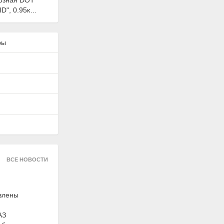
озная DOT
D", 0.95кг,
ры
122899
тек "Актив
ехнический
ВСЕ НОВОСТИ
 Suprotec
авлены
АЗ