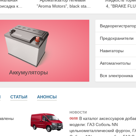
ональная
Ароматизатор гелевый
Жидкость торм
исадка к
"Aroma Motors", black star,
4, "BRAKE FLUI
топливу
Grass
Exist
", 100мл,
ec
Видеорегистрато
Предохранители
Навигаторы
Автомагнитолы
Аккумуляторы
Вся электроника
3516
Airline AFU-S-03
Suprotec 
ормозных
Набор предохранителей
Присадка супро
E", 650 мл,
флажковых стандарт 5-7,5-
Плюс" , трибот
И
СТАТЬИ
АНОНСЫ
10-15-20-25-30а блистер
состав, 90мл,
10шт, Airline
НОВОСТИ
бавлены
В каталог аксессуаров доб
06/08
модели: ГАЗ Соболь NN
цельнометаллический фургон, Г