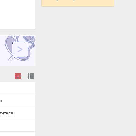
п
тителя