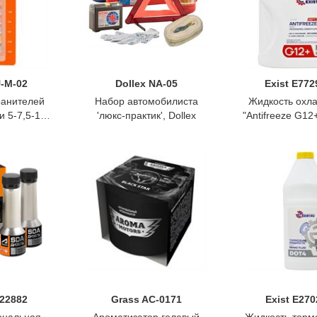
U-M-02
Dollex NA-05
Exist E77
ранителей
Набор автомобилиста
Жидкость охл
 5-7,5-10-
'люкс-практик', Dollex
"Antifreeze G12+
истер 10шт,
5кг., Ex
e
122882
Grass AC-0171
Exist E27