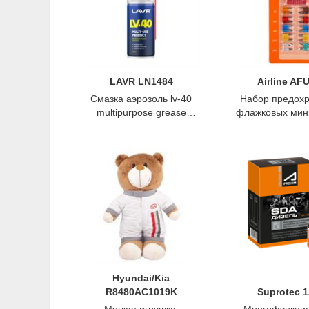
LAVR LN1484
Airline AF
Смазка аэрозоль lv-40
Набор предох
multipurpose grease
флажковых мини
многоцелевая 210 мл,
15-20-25-30а бл
LAVR
Airlin
Hyundai/Kia
R8480AC1019K
Suprotec 