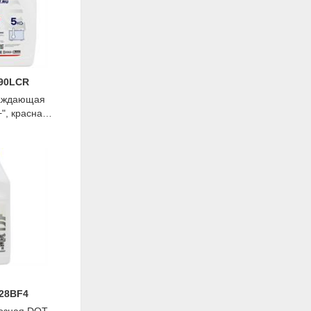
290LCR
аждающая
", красная,
ist
028BF4