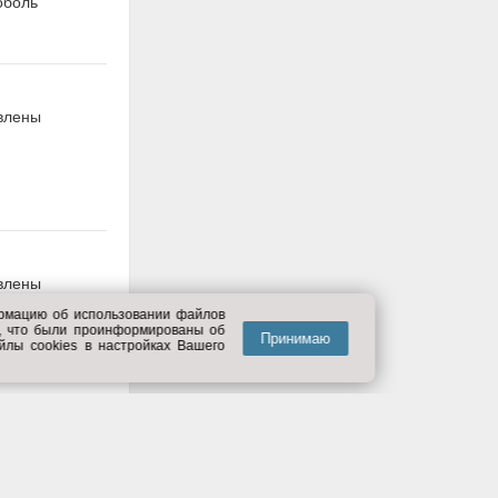
оболь
445LCG
авлены
аждающая
uro G11",
., Exist
авлены
ормацию об использовании файлов
е, что были проинформированы об
Принимаю
йлы cookies в настройках Вашего