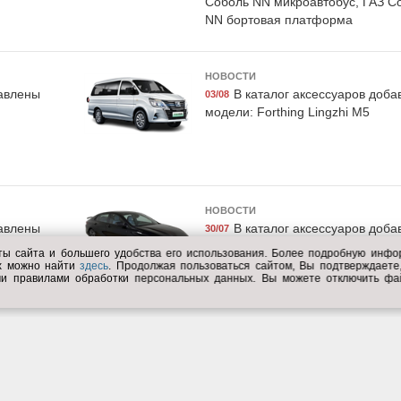
Соболь NN микроавтобус, ГАЗ С
NN бортовая платформа
НОВОСТИ
120987
Exist E24533LCG
Exist E59
бавлены
В каталог аксессуаров доб
03/08
опливной
Жидкость охлаждающая
Жидкость охл
модели: Forthing Lingzhi M5
ек бензин"
"Antifreeze Euro G11",
"Antifreeze E
protec
зелёная, 5кг., Exist
зелёная, 1кг
НОВОСТИ
бавлены
В каталог аксессуаров доб
30/07
модели: GAC Empow
ты сайта и большего удобства его использования. Более подробную инф
ых можно найти
здесь
. Продолжая пользоваться сайтом, Вы подтверждает
ми правилами обработки персональных данных. Вы можете отключить фа
U1067
Дело техники 600746
воликой
Набор головок, Дело
enox
техники