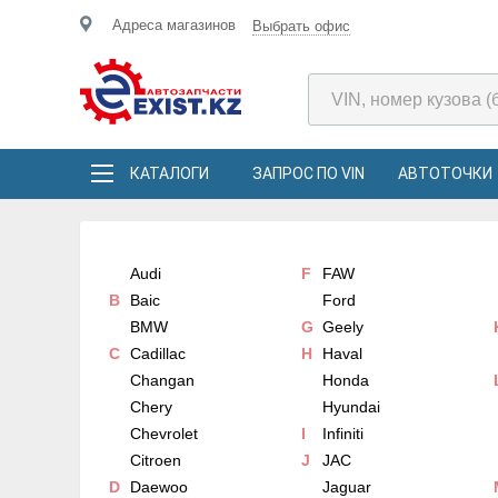
Адреса магазинов
Выбрать офис
КАТАЛОГИ
ЗАПРОС ПО VIN
АВТОТОЧКИ
Audi
F
FAW
B
Baic
Ford
BMW
G
Geely
C
Cadillac
H
Haval
Changan
Honda
Chery
Hyundai
Chevrolet
I
Infiniti
Citroen
J
JAC
D
Daewoo
Jaguar