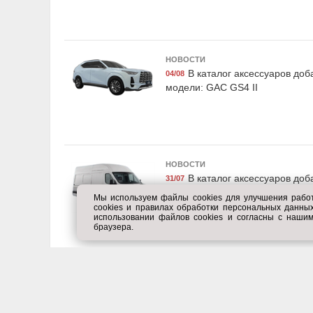
НОВОСТИ
Exist E27099BF4
Suprotec 
В каталог аксессуаров до
04/08
Жидкость тормозная DOT
Очиститель т
модели: GAC GS4 II
4|DOT 4 +, "BRAKE FLUID",
системы "Супрот
0.95кг, Exist
, 250мл, Su
НОВОСТИ
В каталог аксессуаров до
31/07
модели: Sollers SF5
Мы используем файлы cookies для улучшения рабо
cookies и правилах обработки персональных данн
использовании файлов cookies и согласны с наши
браузера.
LAVR Ln1003N
Fenox FA
Промывка двигателя 5-
Товар с сим
минутная классическая,
бренда, F
345 мл, LAVR