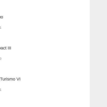
ио
1
ct III
0
Turismo VI
1