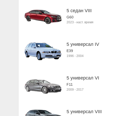
5 седан VIII
G60
2023
-
наст. время
5 универсал IV
E39
1996
-
2004
5 универсал VI
F11
2009
-
2017
5 универсал VIII