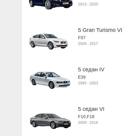
2013
-
2020
5 Gran Turismo VI
F07
2009
-
2017
5 седан IV
E39
1995
-
2003
5 седан VI
F10,F18
2009
-
2016