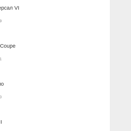
ерсал VI
9
 Coupe
1
ио
0
I