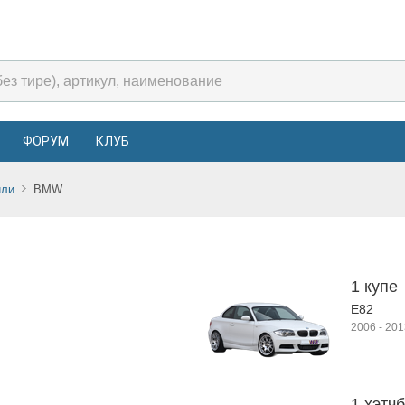
ФОРУМ
КЛУБ
или
BMW
1 купе
E82
2006
-
201
1 хэтчб