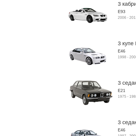
3 кабр
E93
2006
-
201
3 купе 
E46
1998
-
200
3 седа
E21
1975
-
198
3 седа
E46