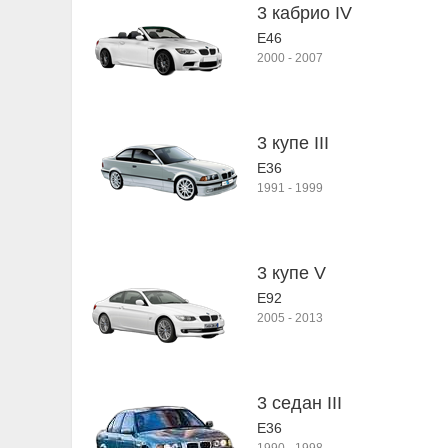
3 кабрио IV
E46
2000
-
2007
3 купе III
E36
1991
-
1999
3 купе V
E92
2005
-
2013
3 седан III
E36