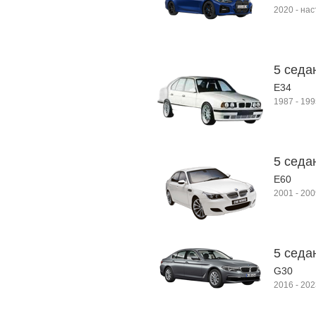
2020
-
нас
5 седан
E34
1987
-
199
5 седа
E60
2001
-
200
5 седан
G30
2016
-
202