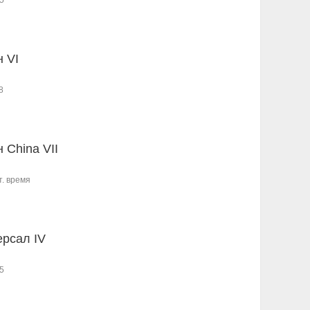
5
н VI
8
 China VII
т. время
ерсал IV
5