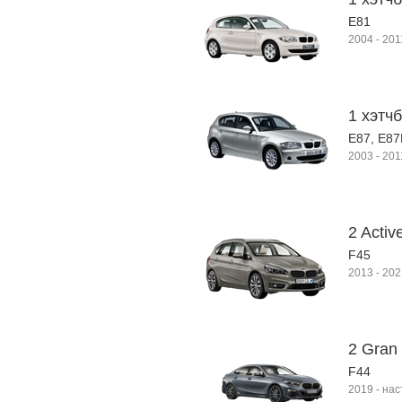
E81
2004
-
201
1 хэтчб
E87, E8
2003
-
201
2 Activ
F45
2013
-
202
2 Gran
F44
2019
-
нас