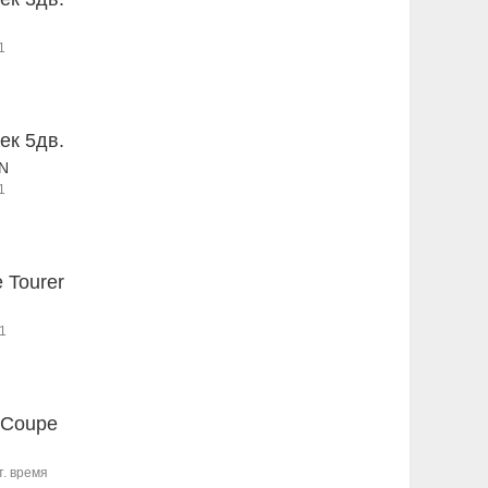
1
ек 5дв.
7N
1
e Tourer
1
 Coupe
т. время