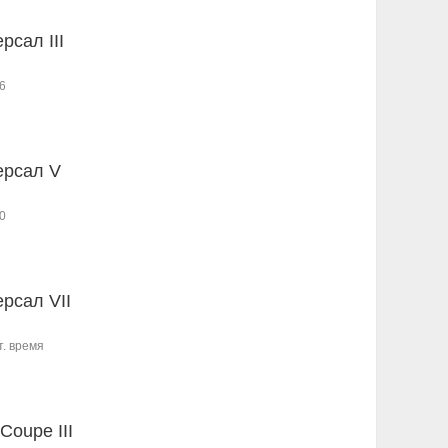
рсал III
6
ерсал V
0
ерсал VII
т. время
Coupe III