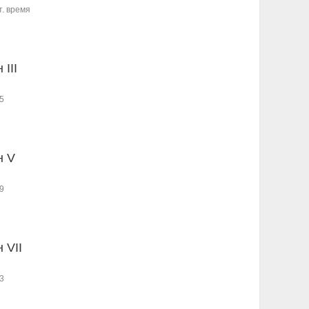
т. время
 III
5
н V
9
 VII
3