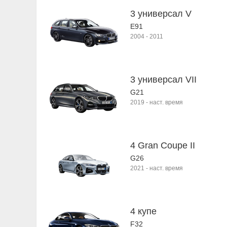
3 универсал V
E91
2004
-
2011
3 универсал VII
G21
2019
-
наст. время
4 Gran Coupe II
G26
2021
-
наст. время
4 купе
F32