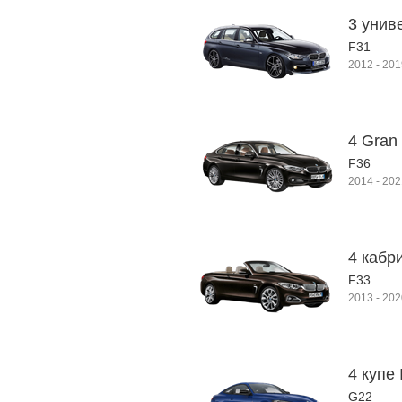
3 унив
F31
2012
-
201
4 Gran
F36
2014
-
202
4 кабр
F33
2013
-
202
4 купе I
G22