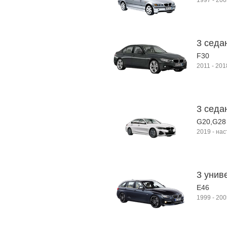
1997
-
200
3 седа
F30
2011
-
201
3 седан
G20,G28
2019
-
нас
3 унив
E46
1999
-
200