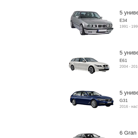
5 униве
E34
1991
-
199
5 унив
E61
2004
-
201
5 унив
G31
2016
-
нас
6 Gran 