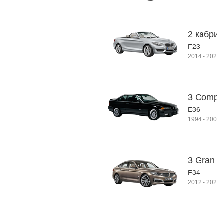
2 кабр
F23
2014
-
202
3 Compa
E36
1994
-
200
3 Gran 
F34
2012
-
202