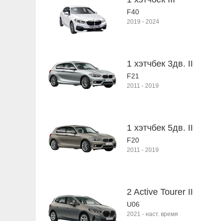
F40
2019
-
2024
1 хэтчбек 3дв. II
F21
2011
-
2019
1 хэтчбек 5дв. II
F20
2011
-
2019
2 Active Tourer II
U06
2021
-
наст. время