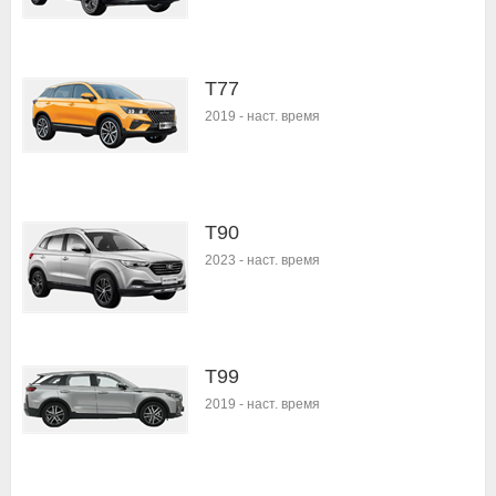
T77
2019
-
наст. время
T90
2023
-
наст. время
T99
2019
-
наст. время