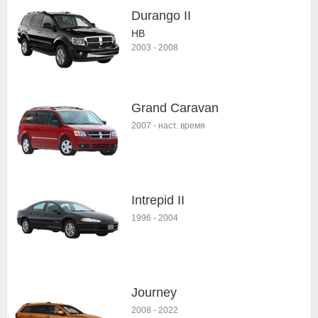
Durango II
HB
2003
-
2008
Grand Caravan
2007
-
наст. время
Intrepid II
1996
-
2004
Journey
2008
-
2022