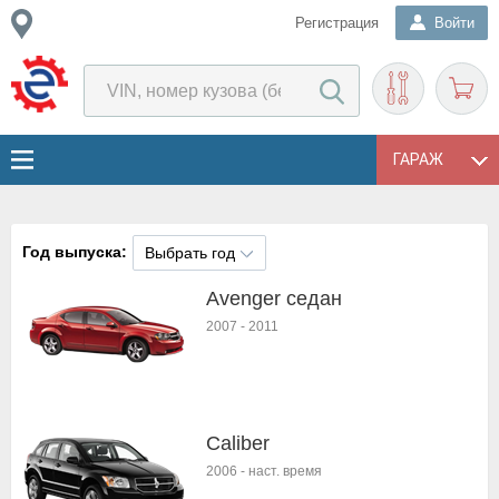
Регистрация
Войти
ГАРАЖ
Год выпуска:
Выбрать год
Avenger седан
2007
-
2011
Caliber
2006
-
наст. время