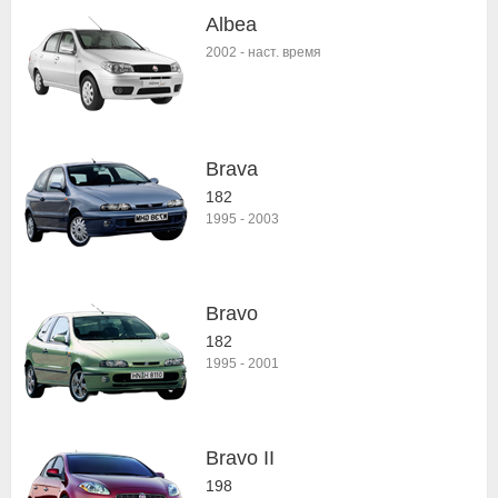
Albea
2002
-
наст. время
Brava
182
1995
-
2003
Bravo
182
1995
-
2001
Bravo II
198