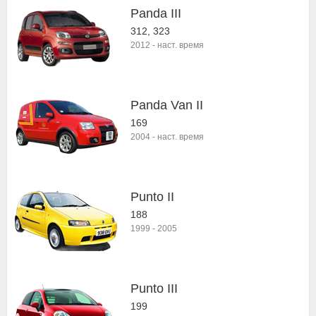
Panda III
312, 323
2012
-
наст. время
Panda Van II
169
2004
-
наст. время
Punto II
188
1999
-
2005
Punto III
199