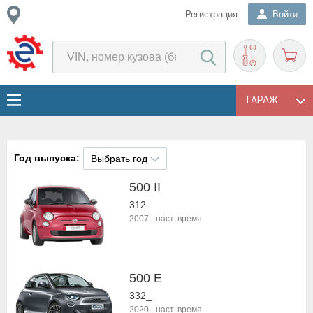
Регистрация
Войти
ГАРАЖ
Год выпуска:
Выбрать год
500 II
312
2007
-
наст. время
500 E
332_
2020
-
наст. время