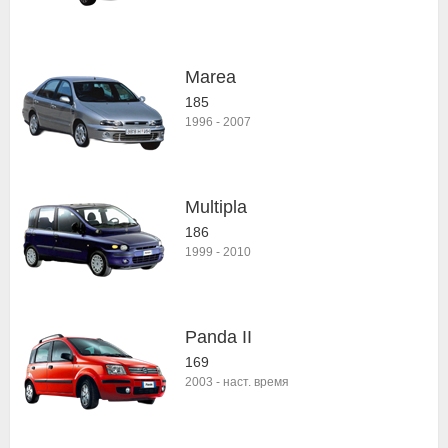
Marea
185
1996
-
2007
Multipla
186
1999
-
2010
Panda II
169
2003
-
наст. время