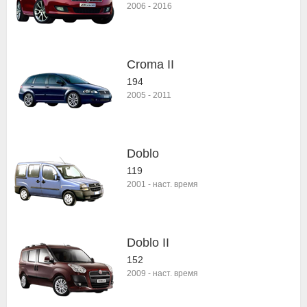
2006
-
2016
Croma II
194
2005
-
2011
Doblo
119
2001
-
наст. время
Doblo II
152
2009
-
наст. время