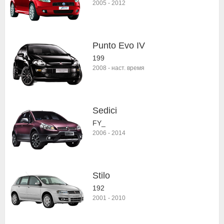
2005
-
2012
Punto Evo IV
199
2008
-
наст. время
Sedici
FY_
2006
-
2014
Stilo
192
2001
-
2010