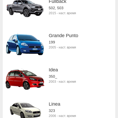
Fullback
502, 503
2015
-
наст. время
Grande Punto
199
2005
-
наст. время
Idea
350_
2003
-
наст. время
Linea
323
2006
-
наст. время