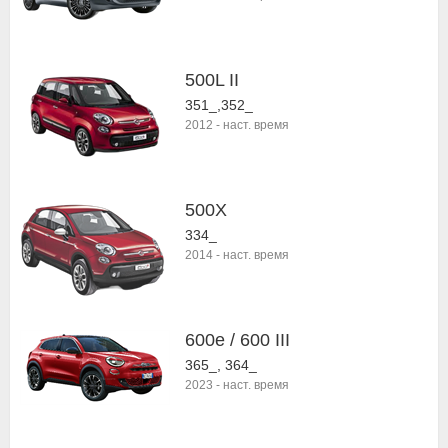
500L II
351_,352_
2012
-
наст. время
500X
334_
2014
-
наст. время
600e / 600 III
365_, 364_
2023
-
наст. время