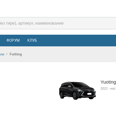
ФОРУМ
КЛУБ
или
Forthing
Yuoting
2022
-
нас