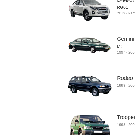
RG01
2019
-
нас
Gemini
MJ
1997
-
200
Rodeo I
1998
-
200
Trooper 
1998
-
200