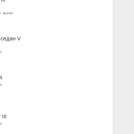
т. время
 седан V
0
I
4
III
4