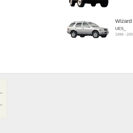
Wizard
UES_
1999
-
200
—
—