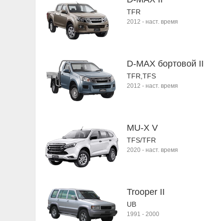
TFR
2012
-
наст. время
D-MAX бортовой II
TFR,TFS
2012
-
наст. время
MU-X V
TFS/TFR
2020
-
наст. время
Trooper II
UB
1991
-
2000