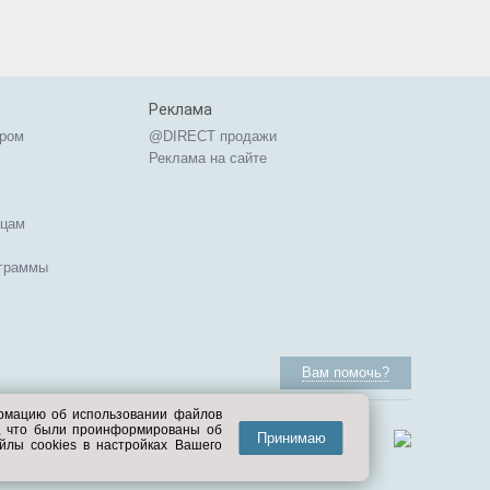
Реклама
ером
@DIRECT продажи
Реклама на сайте
ицам
ограммы
Вам помочь?
ормацию об использовании файлов
е, что были проинформированы об
Принимаю
йлы cookies в настройках Вашего