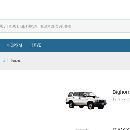
ФОРУМ
КЛУБ
или
Isuzu
Bighor
1987
-
200
D-MAX 