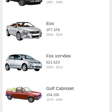
1987
-
1995
Eos
1F7,1F8
2006
-
2015
Fox хэтчбек
5Z1,5Z3
2003
-
2014
Golf Cabriolet
154,155
1979
-
1993