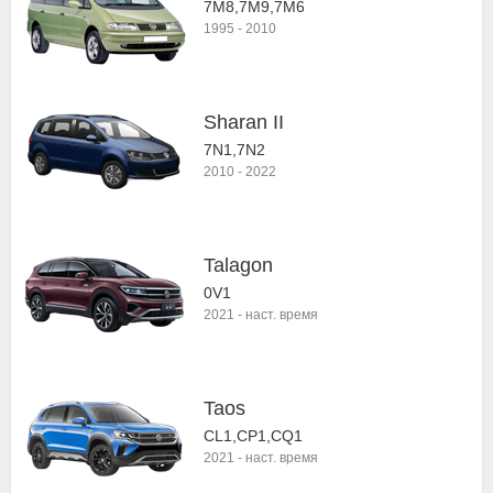
7M8,7M9,7M6
1995
-
2010
Sharan II
7N1,7N2
2010
-
2022
Talagon
0V1
2021
-
наст. время
Taos
CL1,CP1,CQ1
2021
-
наст. время