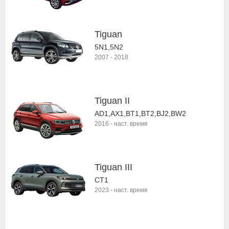
Tiguan
5N1,5N2
2007
-
2018
Tiguan II
AD1,AX1,BT1,BT2,BJ2,BW2
2016
-
наст. время
Tiguan III
CT1
2023
-
наст. время