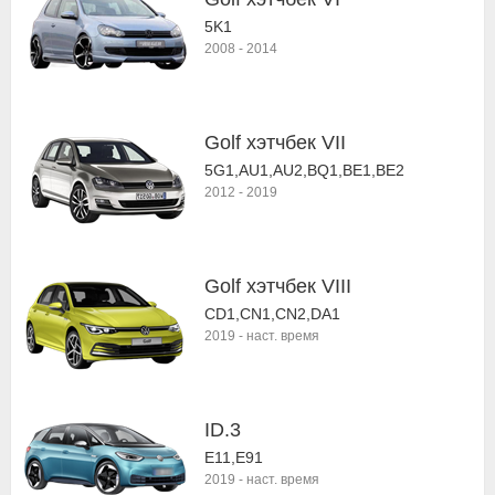
5K1
2008
-
2014
Golf хэтчбек VII
5G1,AU1,AU2,BQ1,BE1,BE2
2012
-
2019
Golf хэтчбек VIII
CD1,CN1,CN2,DA1
2019
-
наст. время
ID.3
E11,E91
2019
-
наст. время