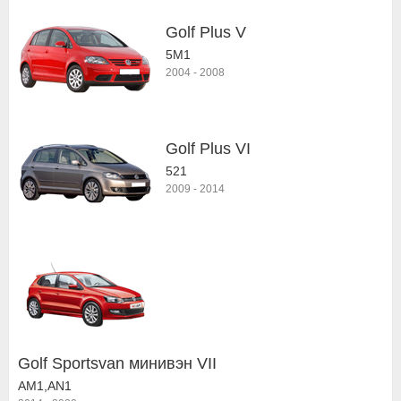
Golf Plus V
5M1
2004
-
2008
Golf Plus VI
521
2009
-
2014
Golf Sportsvan минивэн VII
AM1,AN1