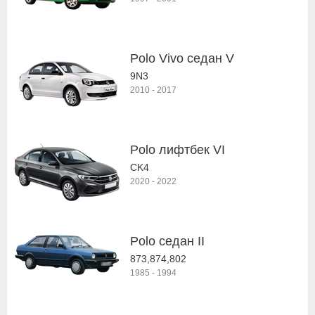
Polo Vivo седан V
9N3
2010
-
2017
Polo лифтбек VI
CK4
2020
-
2022
Polo седан II
873,874,802
1985
-
1994