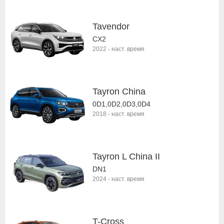
Tavendor
CX2
2022
-
наст. время
Tayron China
0D1,0D2,0D3,0D4
2018
-
наст. время
Tayron L China II
DN1
2024
-
наст. время
T-Cross