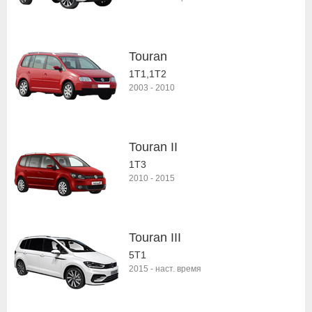
Touran
1T1,1T2
2003
-
2010
Touran II
1T3
2010
-
2015
Touran III
5T1
2015
-
наст. время