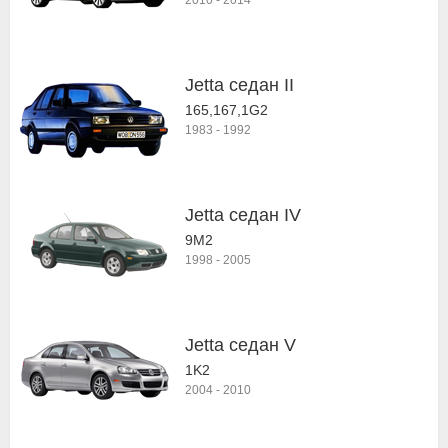
2010
-
2014
Jetta седан II
165,167,1G2
1983
-
1992
Jetta седан IV
9M2
1998
-
2005
Jetta седан V
1K2
2004
-
2010