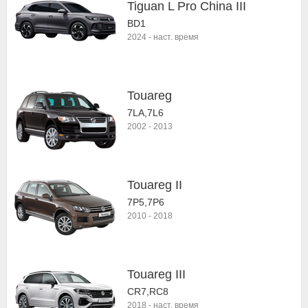
Tiguan L Pro China III
BD1
2024
-
наст. время
Touareg
7LA,7L6
2002
-
2013
Touareg II
7P5,7P6
2010
-
2018
Touareg III
CR7,RC8
2018
-
наст. время