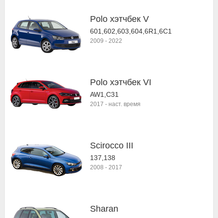
Polo хэтчбек V
601,602,603,604,6R1,6С1
2009
-
2022
Polo хэтчбек VI
AW1,C31
2017
-
наст. время
Scirocco III
137,138
2008
-
2017
Sharan