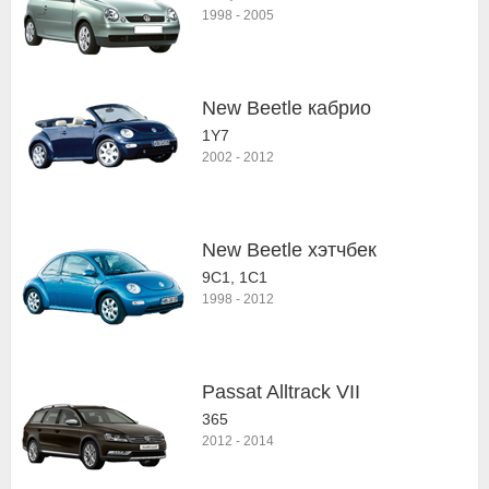
1998
-
2005
New Beetle кабрио
1Y7
2002
-
2012
New Beetle хэтчбек
9C1, 1C1
1998
-
2012
Passat Alltrack VII
365
2012
-
2014