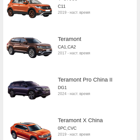
C11
2019
-
наст. время
Teramont
CA1,CA2
2017
-
наст. время
Teramont Pro China II
DG1
2024
-
наст. время
Teramont X China
0PC,CVC
2019
-
наст. время