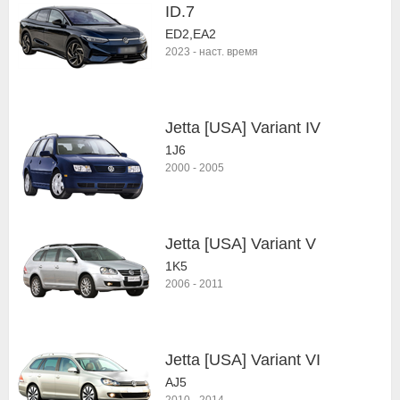
ID.7
ED2,EA2
2023
-
наст. время
Jetta [USA] Variant IV
1J6
2000
-
2005
Jetta [USA] Variant V
1K5
2006
-
2011
Jetta [USA] Variant VI
AJ5