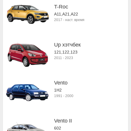
T-Roc
A11,A21,A22
2017
-
наст. время
Up хэтчбек
121,122,123
2011
-
2023
Vento
1H2
1991
-
2000
Vento II
602