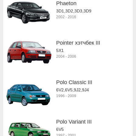
Phaeton
3D1,3D2,3D3,3D9
2002
-
2016
Pointer хэтчбек III
5X1
2004
-
2006
Polo Classic III
6V2,6V5,9J2,9J4
1996
-
2009
Polo Variant III
6V5
1997
-
2001