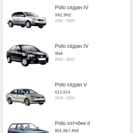
Polo седан IV
9A2,9N2
2002
-
2005
Polo седан IV
9N4
2002
-
2010
Polo седан V
612,614
2010
-
2020
Polo хэтчбек II
801,867,868