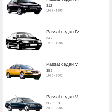
312
1988
-
1993
Passat седан IV
3A2
1993
-
1996
Passat седан V
3B2
1996
-
2001
Passat седан V
3B3,9F8
2000
-
2005