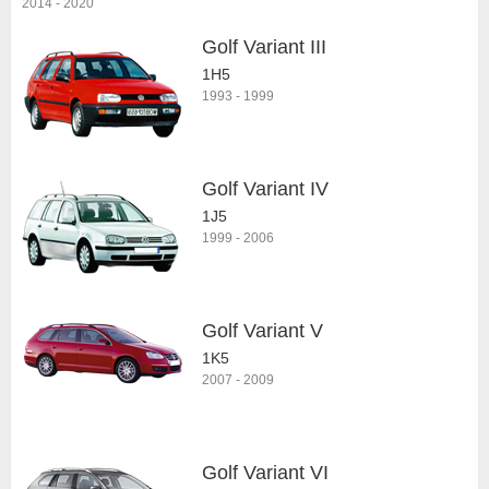
2014
-
2020
Golf Variant III
1H5
1993
-
1999
Golf Variant IV
1J5
1999
-
2006
Golf Variant V
1K5
2007
-
2009
Golf Variant VI