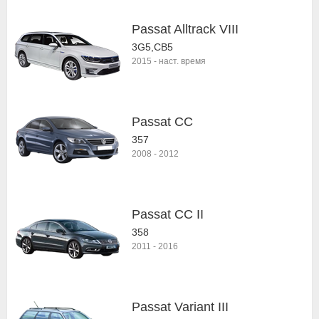
Passat Alltrack VIII
3G5,CB5
2015
-
наст. время
Passat CC
357
2008
-
2012
Passat CC II
358
2011
-
2016
Passat Variant III