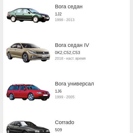
Bora седан
1J2
1998
-
2013
Bora седан IV
0K2,C52,C53
2018
-
наст. время
Bora универсал
1J6
1999
-
2005
Corrado
509