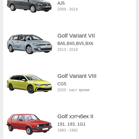
AJ5
2009
-
2014
Golf Variant VII
BA5,BX5,BV5,BX6
2013
-
2019
Golf Variant VIII
CG5
2020
-
наст. время
Golf хэтчбек II
191, 193, 1G1
1983
-
1992