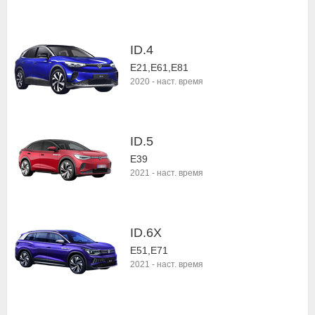
ID.4
E21,E61,E81
2020
-
наст. время
ID.5
E39
2021
-
наст. время
ID.6X
E51,E71
2021
-
наст. время