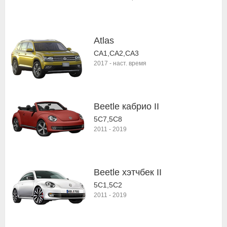
Atlas
CA1,CA2,CA3
2017
-
наст. время
Beetle кабрио II
5C7,5C8
2011
-
2019
Beetle хэтчбек II
5C1,5C2
2011
-
2019