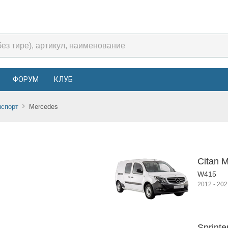
ФОРУМ
КЛУБ
нспорт
Mercedes
Citan M
W415
2012
-
202
Sprinte