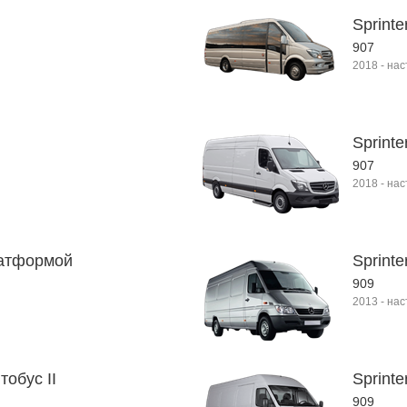
Sprinte
907
2018
-
нас
Sprinte
907
2018
-
нас
латформой
Sprinte
909
2013
-
нас
втобус II
Sprinte
909