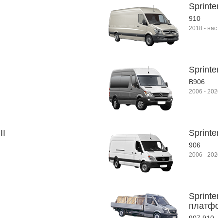
Sprinte
910
2018
-
нас
Sprinte
B906
2006
-
202
II
Sprinte
906
2006
-
202
Sprinte
платфо