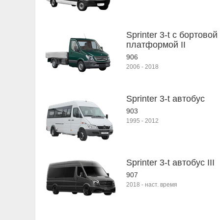
Sprinter 3-t c бортовой
платформой II
906
2006
-
2018
Sprinter 3-t автобус
903
1995
-
2012
Sprinter 3-t автобус III
907
2018
-
наст. время