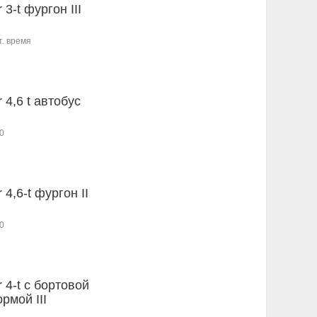
r 3-t фургон III
т. время
r 4,6 t автобус
0
r 4,6-t фургон II
0
r 4-t c бортовой
рмой III