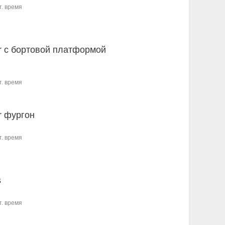
т. время
er с бортовой платформой
т. время
er фургон
т. время
s
т. время