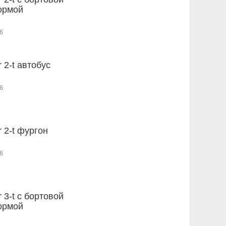
ормой
6
r 2-t автобус
6
r 2-t фургон
6
r 3-t c бортовой
ормой