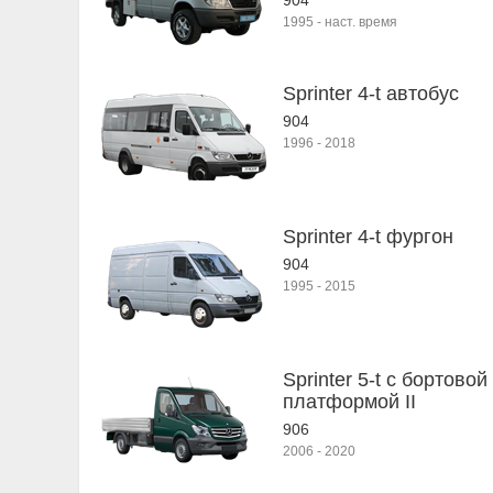
904
1995
-
наст. время
Sprinter 4-t автобус
904
1996
-
2018
Sprinter 4-t фургон
904
1995
-
2015
Sprinter 5-t c бортовой
платформой II
906
2006
-
2020