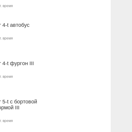
т. время
r 4-t автобус
т. время
r 4-t фургон III
т. время
r 5-t c бортовой
рмой III
т. время