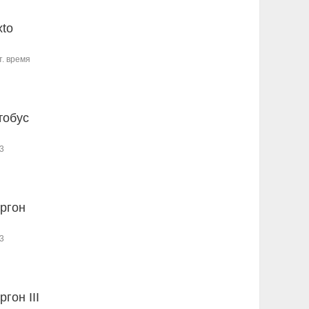
xto
т. время
тобус
3
ургон
3
ргон III