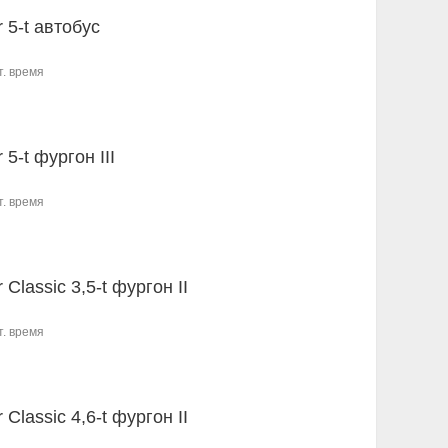
r 5-t автобус
т. время
r 5-t фургон III
т. время
r Classic 3,5-t фургон II
т. время
r Classic 4,6-t фургон II