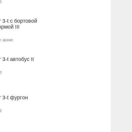
2
r 3-t c бортовой
рмой III
т. время
r 3-t автобус II
0
r 3-t фургон
2