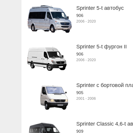
Sprinter 5-t автобус
906
2006
-
2020
Sprinter 5-t фургон II
906
2006
-
2020
Sprinter c бортовой п
905
2001
-
2006
Sprinter Classic 4,6-t а
909