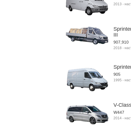
2013
-
нас
Sprint
III
907,910
2018
-
нас
Sprint
905
1995
-
нас
V-Clas
W447
2014
-
нас