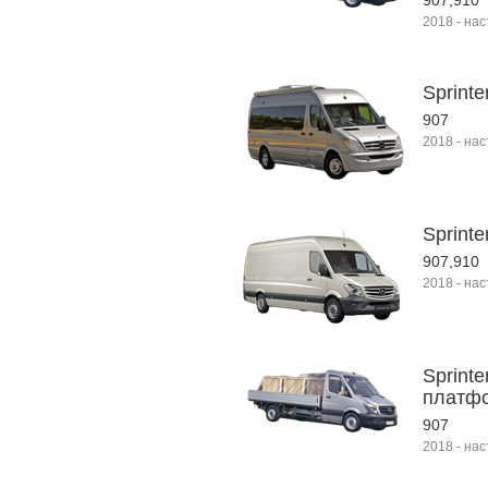
907,910
2018
-
нас
Sprinte
907
2018
-
нас
Sprinte
907,910
2018
-
нас
Sprinte
платфо
907
2018
-
нас