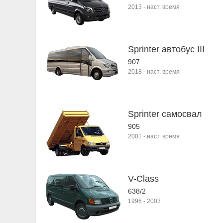
2013
-
наст. время
Sprinter автобус III
907
2018
-
наст. время
Sprinter самосвал
905
2001
-
наст. время
V-Class
638/2
1996
-
2003