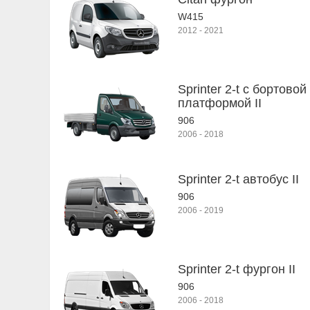
W415
2012
-
2021
Sprinter 2-t c бортовой
платформой II
906
2006
-
2018
Sprinter 2-t автобус II
906
2006
-
2019
Sprinter 2-t фургон II
906
2006
-
2018