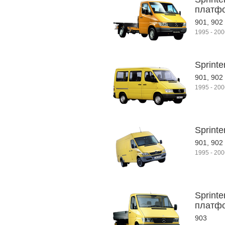
платф
901, 902
1995
-
200
Sprinte
901, 902
1995
-
200
Sprinte
901, 902
1995
-
200
Sprinte
платф
903