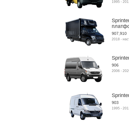
1995
-
201
Sprinte
платфо
907,910
2018
-
нас
Sprinte
906
2006
-
202
Sprinte
903
1995
-
201