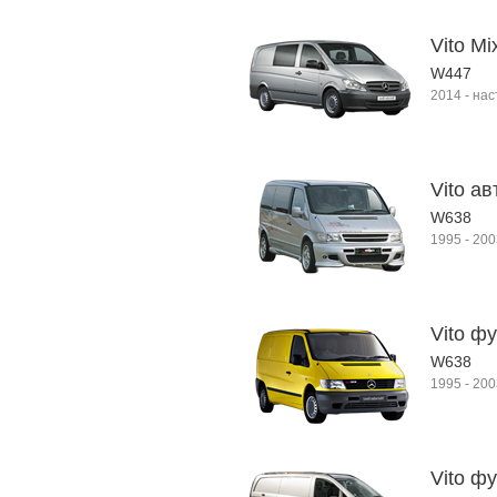
Vito Mi
W447
2014
-
нас
Vito ав
W638
1995
-
200
Vito ф
W638
1995
-
200
Vito фу