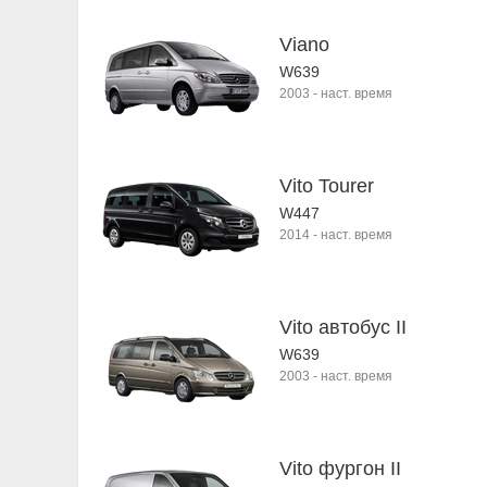
Viano
W639
2003
-
наст. время
Vito Tourer
W447
2014
-
наст. время
Vito автобус II
W639
2003
-
наст. время
Vito фургон II