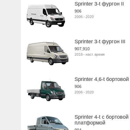
Sprinter 3-t фургон II
906
2006
-
2020
Sprinter 3-t фургон III
907,910
2018
-
наст. время
Sprinter 4,6-t бортовой 
906
2006
-
2020
Sprinter 4-t c бортовой
платформой