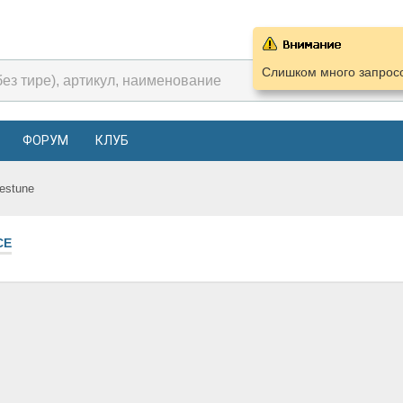
Слишком много запросо
ФОРУМ
КЛУБ
estune
СЕ