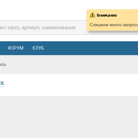
Слишком много запросо
ФОРУМ
КЛУБ
etta
СЕ