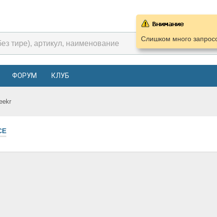
Слишком много запросо
ФОРУМ
КЛУБ
eekr
СЕ