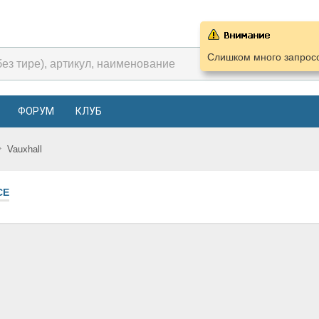
Слишком много запросо
ФОРУМ
КЛУБ
Vauxhall
СЕ