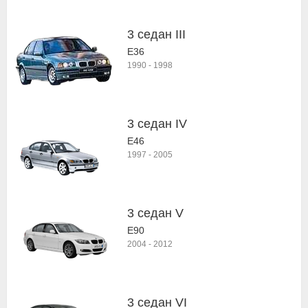
3 седан III
E36
1990
-
1998
3 седан IV
E46
1997
-
2005
3 седан V
E90
2004
-
2012
3 седан VI