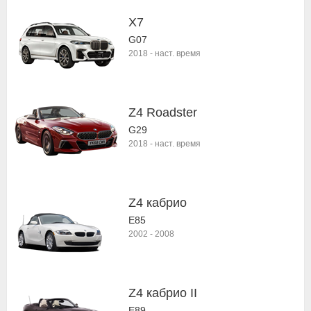
X7
G07
2018
-
наст. время
Z4 Roadster
G29
2018
-
наст. время
Z4 кабрио
E85
2002
-
2008
Z4 кабрио II
E89