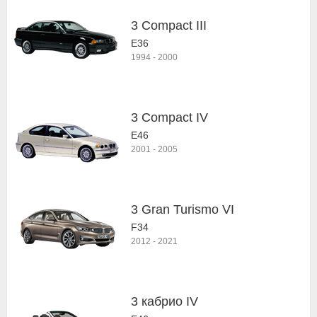
3 Compact III
E36
1994
-
2000
3 Compact IV
E46
2001
-
2005
3 Gran Turismo VI
F34
2012
-
2021
3 кабрио IV