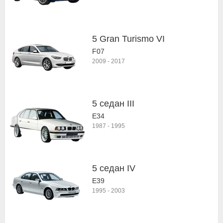
5 Gran Turismo VI
F07
2009
-
2017
5 седан III
E34
1987
-
1995
5 седан IV
E39
1995
-
2003