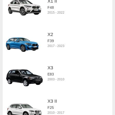
X1 II
F48
2015
-
2022
X2
F39
2017
-
2023
X3
E83
2003
-
2010
X3 II
F25
2010
-
2017