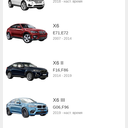
2018
-
наст. время
X6
E71,E72
2007
-
2014
X6 II
F16,F86
2014
-
2019
X6 III
G06,F96
2019
-
наст. время