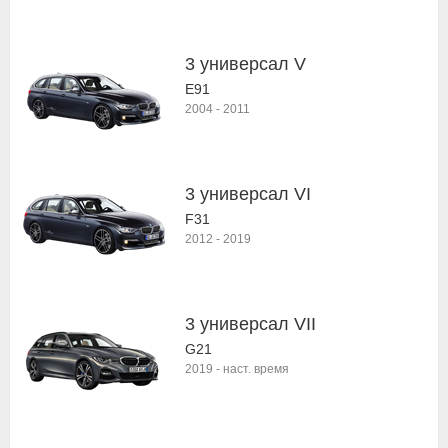
3 универсал V
E91
2004
-
2011
3 универсал VI
F31
2012
-
2019
3 универсал VII
G21
2019
-
наст. время