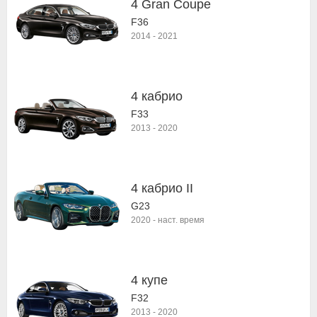
4 Gran Coupe
F36
2014
-
2021
4 кабрио
F33
2013
-
2020
4 кабрио II
G23
2020
-
наст. время
4 купе
F32
2013
-
2020