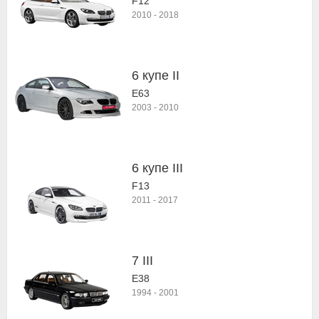
F12
2010
-
2018
6 купе II
E63
2003
-
2010
6 купе III
F13
2011
-
2017
7 III
E38
1994
-
2001