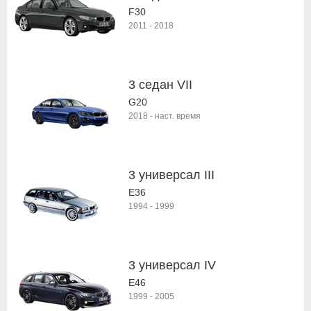
F30
2011
-
2018
3 седан VII
G20
2018
-
наст. время
3 универсал III
E36
1994
-
1999
3 универсал IV
E46
1999
-
2005