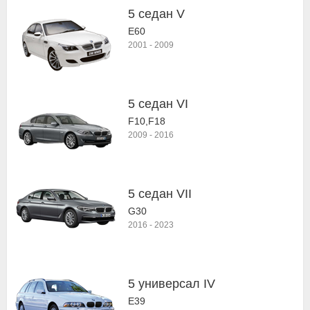
5 седан V
E60
2001
-
2009
5 седан VI
F10,F18
2009
-
2016
5 седан VII
G30
2016
-
2023
5 универсал IV
E39