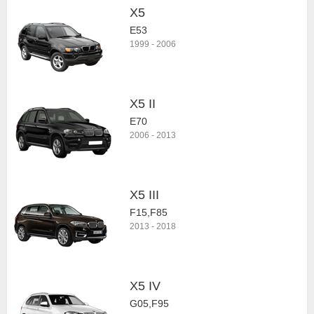
X5
E53
1999
-
2006
X5 II
E70
2006
-
2013
X5 III
F15,F85
2013
-
2018
X5 IV
G05,F95