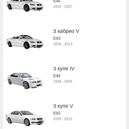
E46
2000
-
2007
3 кабрио V
E93
2006
-
2013
3 купе IV
E46
1998
-
2006
3 купе V
E92
2005
-
2013