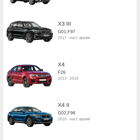
X3 III
G01,F97
2017
-
наст. время
X4
F26
2013
-
2018
X4 II
G02,F98
2018
-
наст. время