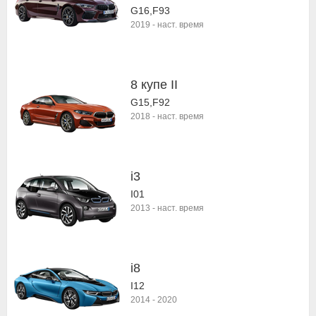
G16,F93
2019
-
наст. время
8 купе II
G15,F92
2018
-
наст. время
i3
I01
2013
-
наст. время
i8
I12
2014
-
2020