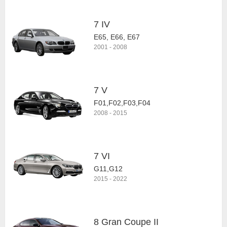
7 IV
E65, E66, E67
2001
-
2008
7 V
F01,F02,F03,F04
2008
-
2015
7 VI
G11,G12
2015
-
2022
8 Gran Coupe II