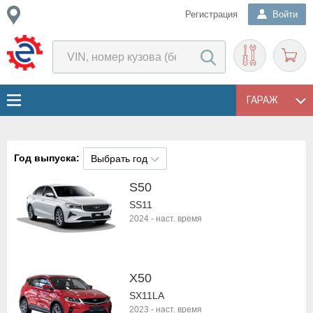
Регистрация
Войти
ГАРАЖ
Год выпуска:
Выбрать год
S50
SS11
2024
-
наст. время
X50
SX11LA
2023
-
наст. время