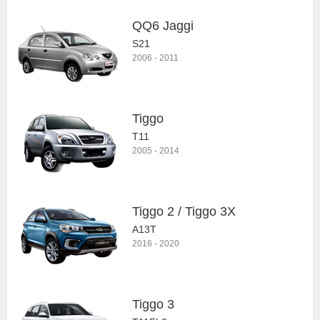
QQ6 Jaggi
S21
2006
-
2011
Tiggo
T11
2005
-
2014
Tiggo 2 / Tiggo 3X
A13T
2016
-
2020
Tiggo 3