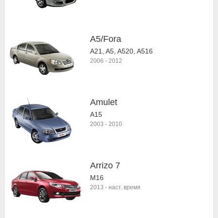
A5/Fora
A21, A5, A520, A516
2006
-
2012
Amulet
A15
2003
-
2010
Arrizo 7
M16
2013
-
наст. время