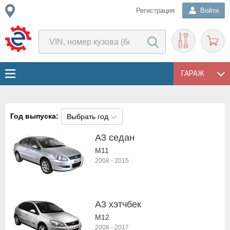
Регистрация
Войти
ГАРАЖ
Год выпуска:
Выбрать год
A3 седан
M11
2008
-
2015
A3 хэтчбек
M12
2008
-
2017