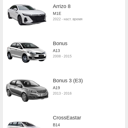
Arrizo 8
M1E
2022
-
наст. время
Bonus
A13
2008
-
2015
Bonus 3 (E3)
A19
2013
-
2016
CrossEastar
B14