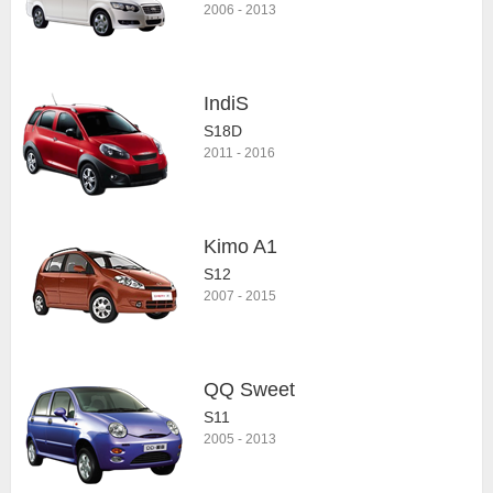
2006
-
2013
IndiS
S18D
2011
-
2016
Kimo A1
S12
2007
-
2015
QQ Sweet
S11
2005
-
2013