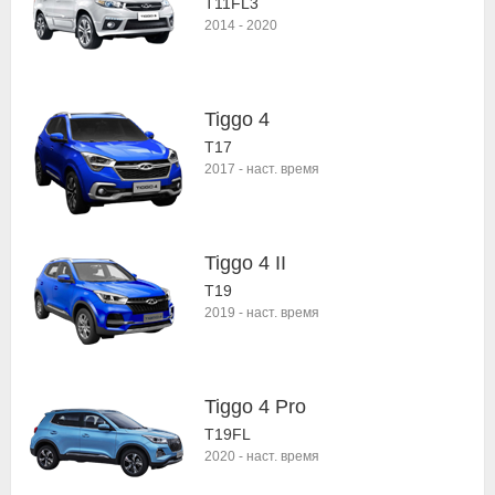
T11FL3
2014
-
2020
Tiggo 4
T17
2017
-
наст. время
Tiggo 4 II
T19
2019
-
наст. время
Tiggo 4 Pro
T19FL
2020
-
наст. время