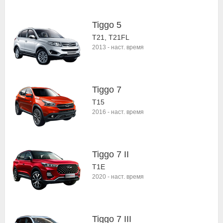
Tiggo 5
T21, T21FL
2013
-
наст. время
Tiggo 7
T15
2016
-
наст. время
Tiggo 7 II
T1E
2020
-
наст. время
Tiggo 7 III