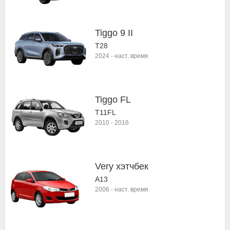
Tiggo 9 II
T28
2024
-
наст. время
Tiggo FL
Т11FL
2010
-
2016
Very хэтчбек
A13
2006
-
наст. время