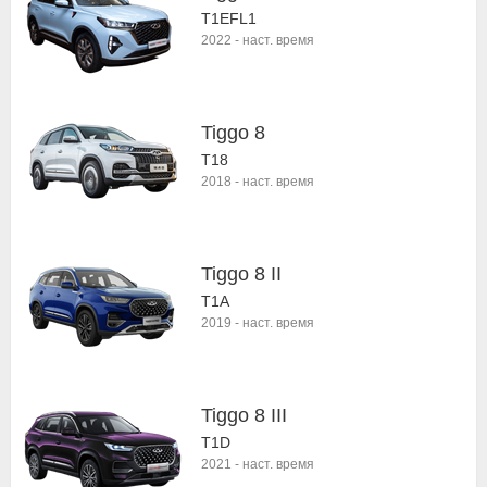
T1EFL1
2022
-
наст. время
Tiggo 8
T18
2018
-
наст. время
Tiggo 8 II
T1A
2019
-
наст. время
Tiggo 8 III
T1D
2021
-
наст. время