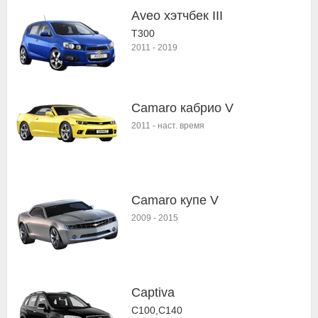
Aveo хэтчбек III
T300
2011
-
2019
Camaro кабрио V
2011
-
наст. время
Camaro купе V
2009
-
2015
Captiva
C100,C140