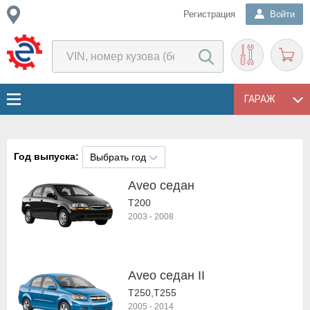
Регистрация
Войти
ГАРАЖ
Год выпуска:
Выбрать год
Aveo седан
T200
2003
-
2008
Aveo седан II
T250,T255
2005
-
2014