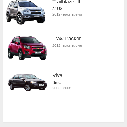
Trailblazer II
31UX
2012
-
наст. время
Trax/Tracker
2012
-
наст. время
Viva
Вива
2003
-
2008