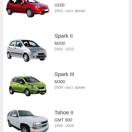
U100
2003
-
наст. время
Spark II
M200
2005
-
2010
Spark III
M300
2009
-
наст. время
Tahoe II
GMT 800
1999
-
2006