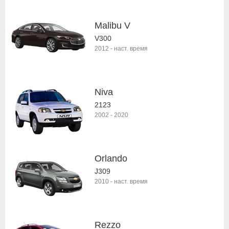
Malibu V
V300
2012
-
наст. время
Niva
2123
2002
-
2020
Orlando
J309
2010
-
наст. время
Rezzo