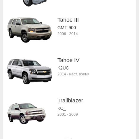
Tahoe III
GMT 900
2006
-
2014
Tahoe IV
K2UC
2014
-
наст. время
Trailblazer
KC_
2001
-
2009