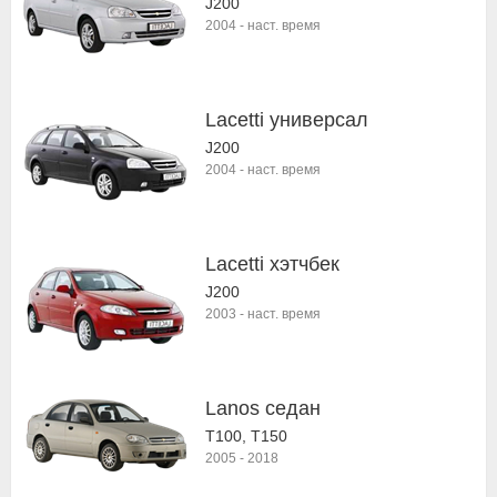
J200
2004
-
наст. время
Lacetti универсал
J200
2004
-
наст. время
Lacetti хэтчбек
J200
2003
-
наст. время
Lanos седан
T100, T150
2005
-
2018