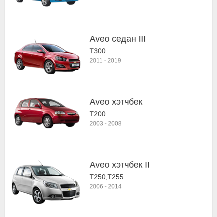
Aveo седан III
T300
2011
-
2019
Aveo хэтчбек
T200
2003
-
2008
Aveo хэтчбек II
T250,T255
2006
-
2014