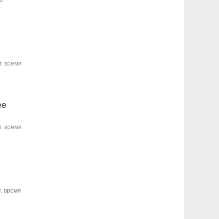
8
т. время
ee
т. время
т. время