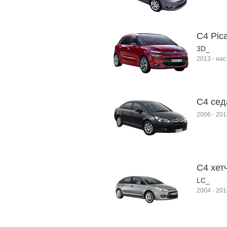
C4 Pica
3D_
2013
-
нас
C4 сед
2006
-
201
C4 хет
LC_
2004
-
201