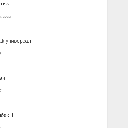
ross
т. время
ak универсал
8
ан
7
бек II