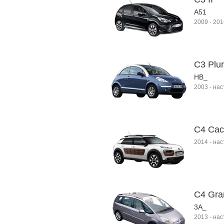
A51
2009
-
201
C3 Plur
HB_
2003
-
нас
C4 Cac
2014
-
нас
C4 Gran
3A_
2013
-
нас