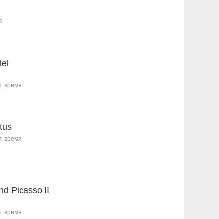
6
iel
т. время
tus
т. время
d Picasso II
т. время