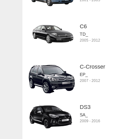
2001
-
2005
C6
TD_
2005
-
2012
C-Crosser
EP_
2007
-
2012
DS3
SA_
2009
-
2016