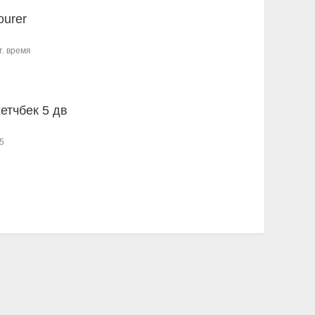
ourer
т. время
хетчбек 5 дв
5