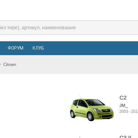
ФОРУМ
КЛУБ
Citroen
C2
JM_
2003
-
201
C3 II