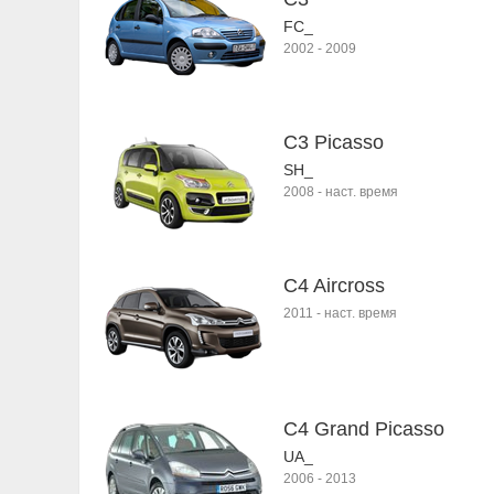
FC_
2002
-
2009
C3 Picasso
SH_
2008
-
наст. время
C4 Aircross
2011
-
наст. время
C4 Grand Picasso
UA_
2006
-
2013