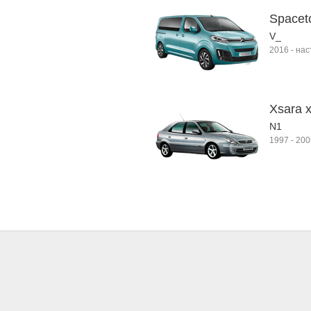
Spacet
V_
2016
-
нас
Xsara 
N1
1997
-
200