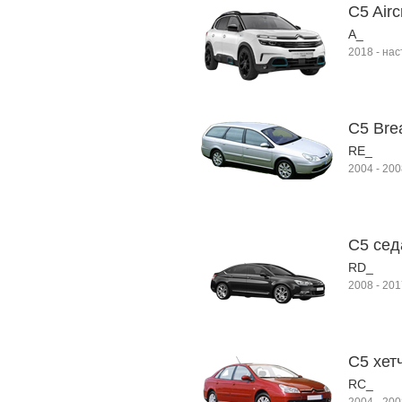
C5 Airc
A_
2018
-
нас
C5 Bre
RE_
2004
-
200
C5 сед
RD_
2008
-
201
C5 хетч
RC_