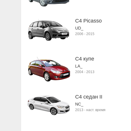
C4 Picasso
UD_
2006
-
2015
C4 купе
LA_
2004
-
2013
C4 седан II
NC_
2013
-
наст. время