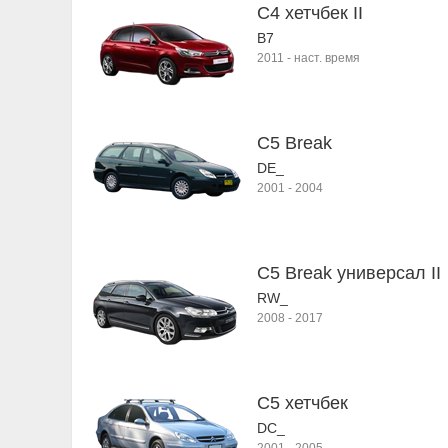
C4 хетчбек II
B7
2011
-
наст. время
C5 Break
DE_
2001
-
2004
C5 Break универсал II
RW_
2008
-
2017
C5 хетчбек
DC_