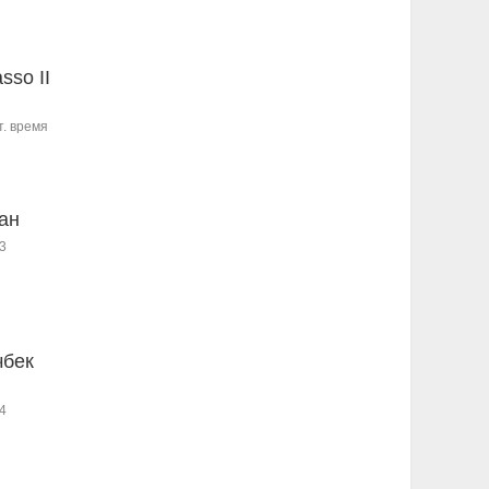
sso II
т. время
ан
3
чбек
4