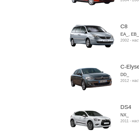
2004
-
200
C8
EA_, EB_
2002
-
нас
C-Elys
DD_
2012
-
нас
DS4
NX_
2011
-
нас