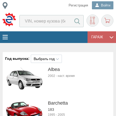
Регистрация
Войти
ГАРАЖ
Год выпуска:
Выбрать год
Albea
2002
-
наст. время
Barchetta
183
1995
-
2005