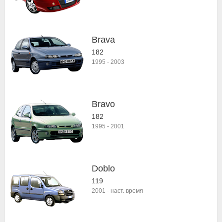
Brava
182
1995
-
2003
Bravo
182
1995
-
2001
Doblo
119
2001
-
наст. время