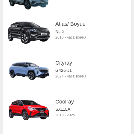
Atlas/ Boyue
NL-3
2016
-
наст. время
Cityray
G426-J1
2024
-
наст. время
Coolray
SX11LA
2018
-
2025