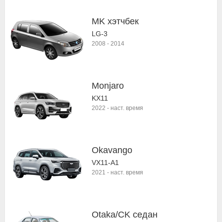
MK хэтчбек
LG-3
2008
-
2014
Monjaro
KX11
2022
-
наст. время
Okavango
VX11-A1
2021
-
наст. время
Otaka/CK седан