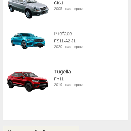
CK-1
2005
-
наст. время
Preface
FS11-A2 J1
2020
-
наст. время
Tugella
FY11
2019
-
наст. время