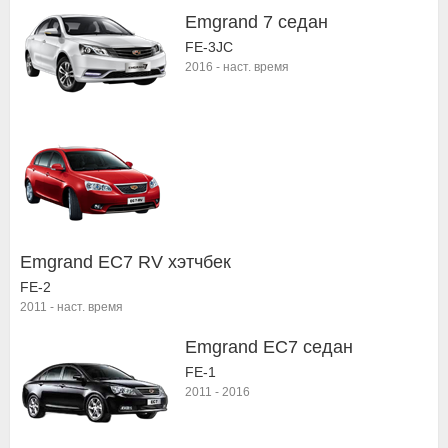
Emgrand 7 седан
FE-3JC
2016
-
наст. время
Emgrand EC7 RV хэтчбек
FE-2
2011
-
наст. время
Emgrand EC7 седан
FE-1
2011
-
2016