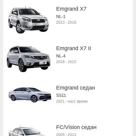
Emgrand X7
NL-1
2013
-
2018
Emgrand X7 II
NL-4
2018
-
2022
Emgrand седан
SS11
2021
-
наст. время
FC/Vision седан
2005
-
2013