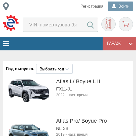
Регистрация
Войти
ГАРАЖ
Год выпуска:
Выбрать год
Atlas L/ Boyue L II
FX11-J1
2022
-
наст. время
Atlas Pro/ Boyue Pro
NL-3B
2019
-
наст. время