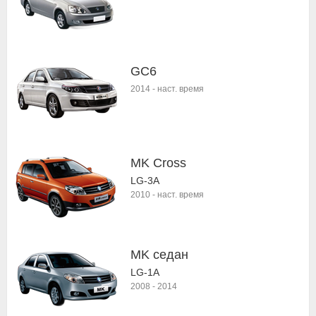
GC6
2014
-
наст. время
MK Cross
LG-3A
2010
-
наст. время
MK седан
LG-1A
2008
-
2014