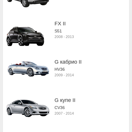
FX II
S51
2008
-
2013
G кабрио II
HV36
2009
-
2014
G купе II
CV36
2007
-
2014