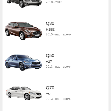
2010
-
2013
Q30
H15E
2015
-
наст. время
Q50
V37
2013
-
наст. время
Q70
Y51
2013
-
наст. время