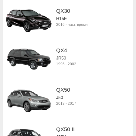
QX30
H15E
2016
-
наст. время
QX4
JR50
1996
-
2002
QX50
J50
2013
-
2017
QX50 II