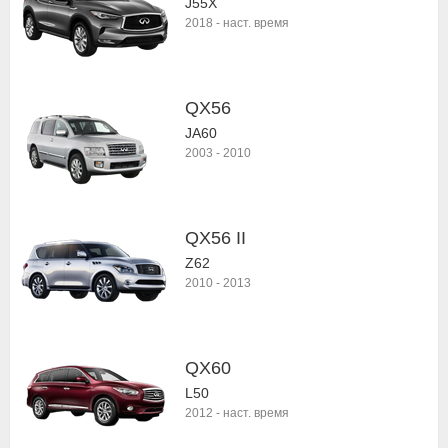
J55X
2018
-
наст. время
QX56
JA60
2003
-
2010
QX56 II
Z62
2010
-
2013
QX60
L50
2012
-
наст. время