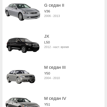
G седан II
V36
2006
-
2013
JX
L50
2012
-
наст. время
M седан III
Y50
2004
-
2010
M седан IV
Y51