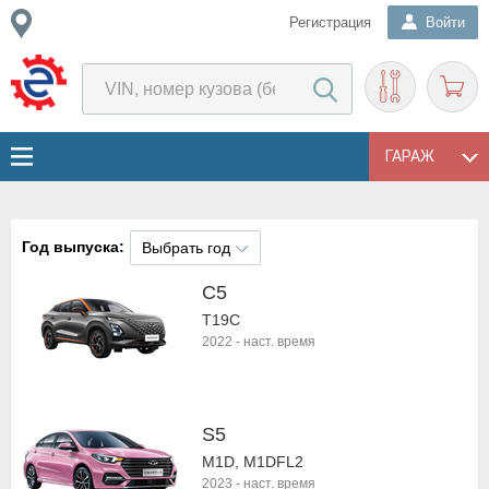
Регистрация
Войти
ГАРАЖ
Год выпуска:
Выбрать год
C5
T19C
2022
-
наст. время
S5
M1D, M1DFL2
2023
-
наст. время