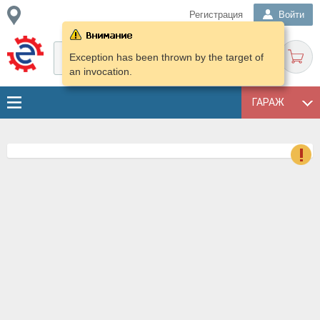
Регистрация
Войти
Exception has been thrown by the target of
an invocation.
ГАРАЖ
о
Е
в
н
о
в
к
и
н
о