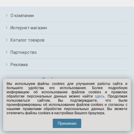
м
В
а
О компании
п
с
Интернет магазин
н
о
Каталог товаров
э
Партнерство
Реклама
Перейти на полную версию
Мы используем файлы cookies для улучшения работы сайта и
большего удобства его использования. Более подробную
Вам помочь?
информацию об использовании файлов cookies и правилах
обработки персональных данных можно найти
здесь
. Продолжая
пользоваться сайтом, Вы подтверждаете, что были
© Exist.ru 1998—2026
проинформированы об использовании файлов cookies и согласны с
нашими правилами обработки персональных данных. Вы можете
отключить файлы cookies в настройках Вашего браузера.
Принимаю