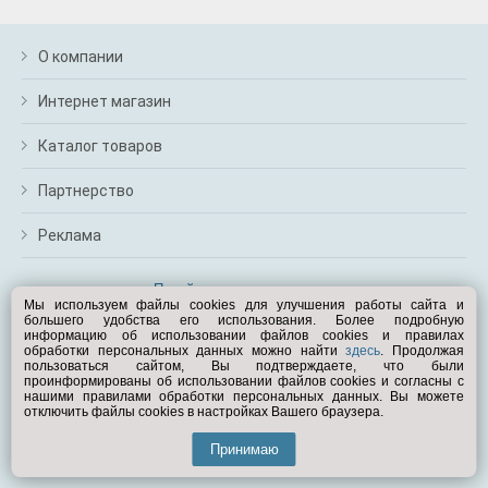
м
В
а
О компании
п
с
Интернет магазин
н
о
Каталог товаров
э
Партнерство
Реклама
Перейти на полную версию
Мы используем файлы cookies для улучшения работы сайта и
большего удобства его использования. Более подробную
Вам помочь?
информацию об использовании файлов cookies и правилах
обработки персональных данных можно найти
здесь
. Продолжая
пользоваться сайтом, Вы подтверждаете, что были
© Exist.ru 1998—2026
проинформированы об использовании файлов cookies и согласны с
нашими правилами обработки персональных данных. Вы можете
отключить файлы cookies в настройках Вашего браузера.
Принимаю