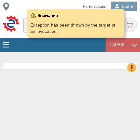
Регистрация
Войти
Exception has been thrown by the target of
an invocation.
ГАРАЖ
о
Е
в
н
о
в
к
и
н
о