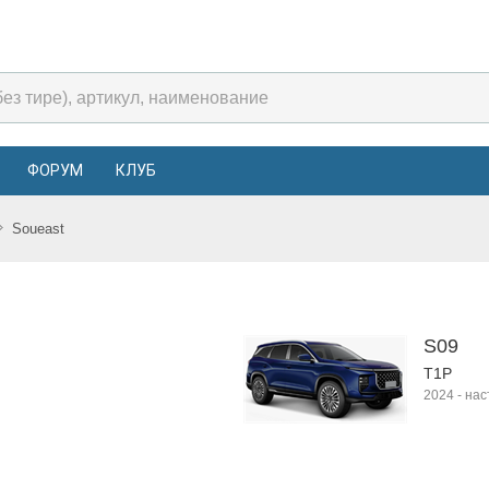
ФОРУМ
КЛУБ
Soueast
S09
T1P
2024
-
нас