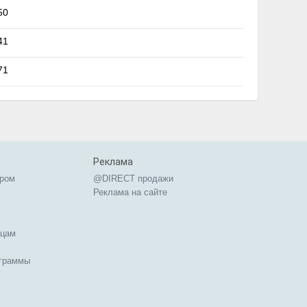
50
41
71
Реклама
ером
@DIRECT продажи
Реклама на сайте
ицам
ограммы