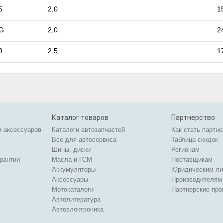
5
2,0
1
G
2,0
2
9
2,5
1
Каталог товаров
Партнерство
и аксессуаров
Каталоги автозапчастей
Как стать партн
Все для автосервиса
Таблица скидок
Шины, диски
Регионам
арантии
Масла и ГСМ
Поставщикам
Аккумуляторы
Юридическим л
Аксессуары
Производителям
Мотокаталоги
Партнерские пр
Автолитература
Автоэлектроника