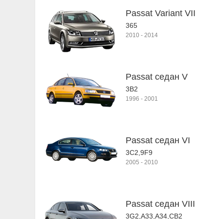
Passat Variant VII
365
2010
-
2014
Passat седан V
3B2
1996
-
2001
Passat седан VI
3C2,9F9
2005
-
2010
Passat седан VIII
3G2,A33,A34,CB2