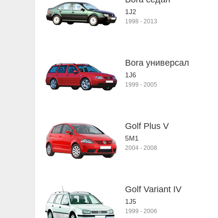
1J2
1998
-
2013
Bora универсал
1J6
1999
-
2005
Golf Plus V
5M1
2004
-
2008
Golf Variant IV
1J5
1999
-
2006