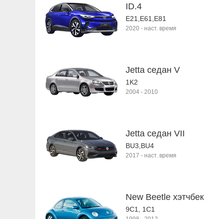
ID.4
E21,E61,E81
2020
-
наст. время
Jetta седан V
1K2
2004
-
2010
Jetta седан VII
BU3,BU4
2017
-
наст. время
New Beetle хэтчбек
9C1, 1C1