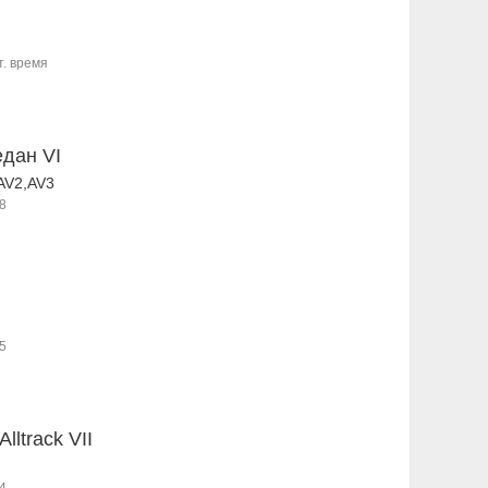
т. время
едан VI
AV2,AV3
8
5
Alltrack VII