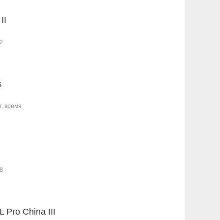
II
2
s
т. время
8
L Pro China III