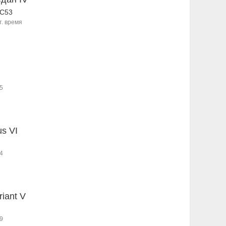
,C53
т. время
5
us VI
4
riant V
9