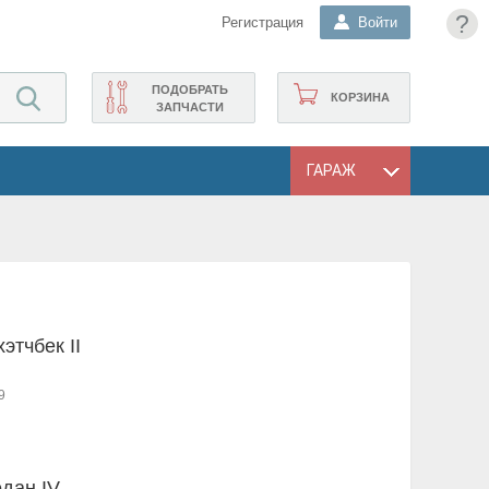
?
Регистрация
Войти
ПОДОБРАТЬ
КОРЗИНА
ЗАПЧАСТИ
ГАРАЖ
хэтчбек II
9
едан IV