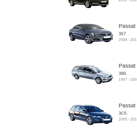
2012
-
201
Passat
357
2008
-
201
Passat 
3B5
1997
-
200
Passat 
3C5
2005
-
201