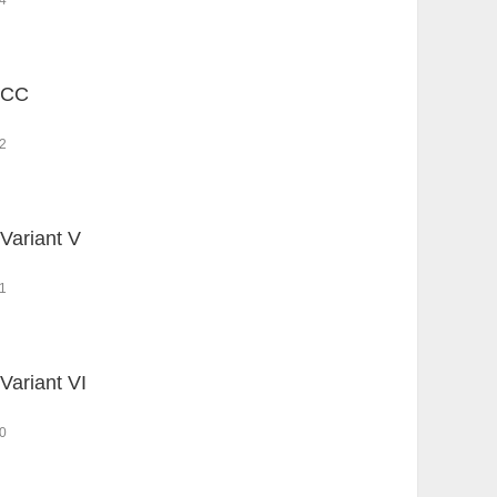
4
 CC
2
Variant V
1
Variant VI
0