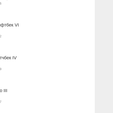
6
ифтбек VI
2
тчбек IV
9
 III
7