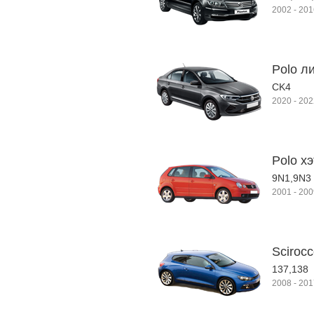
2002
-
201
Polo л
CK4
2020
-
202
Polo хэ
9N1,9N3
2001
-
200
Scirocco
137,138
2008
-
201