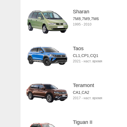
Sharan
7M8,7M9,7M6
1995
-
2010
Taos
CL1,CP1,CQ1
2021
-
наст. время
Teramont
CA1,CA2
2017
-
наст. время
Tiguan II