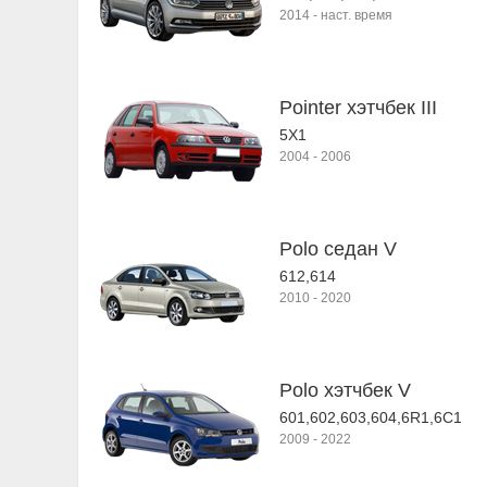
2014
-
наст. время
Pointer хэтчбек III
5X1
2004
-
2006
Polo седан V
612,614
2010
-
2020
Polo хэтчбек V
601,602,603,604,6R1,6С1
2009
-
2022