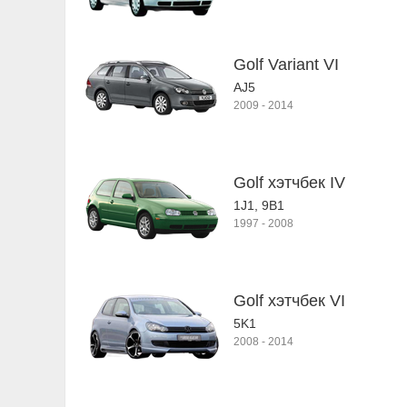
Golf Variant VI
AJ5
2009
-
2014
Golf хэтчбек IV
1J1, 9B1
1997
-
2008
Golf хэтчбек VI
5K1
2008
-
2014