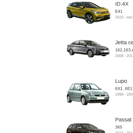
ID.4X
E41
2020
-
нас
Jetta с
162,163,
2008
-
201
Lupo
6X1, 6E1
1998
-
200
Passat 
365