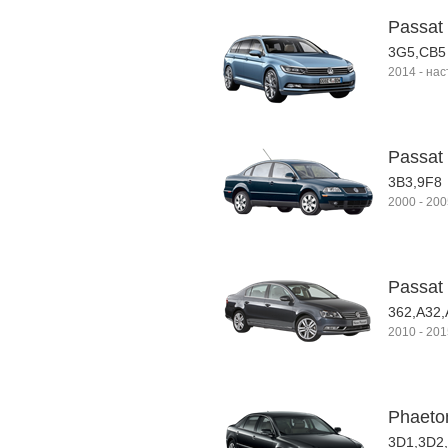
Passat 
3G5,CB5
2014
-
нас
Passat
3B3,9F8
2000
-
200
Passat 
362,A32,
2010
-
201
Phaeto
3D1,3D2