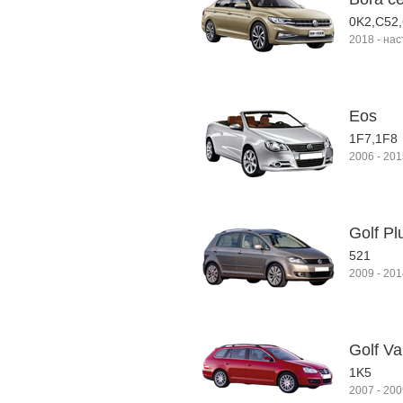
0K2,C52
2018
-
нас
Eos
1F7,1F8
2006
-
201
Golf Pl
521
2009
-
201
Golf Va
1K5
2007
-
200