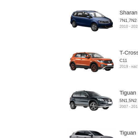
Sharan 
7N1,7N2
2010
-
202
T-Cros
C11
2019
-
нас
Tiguan
5N1,5N2
2007
-
201
Tiguan 