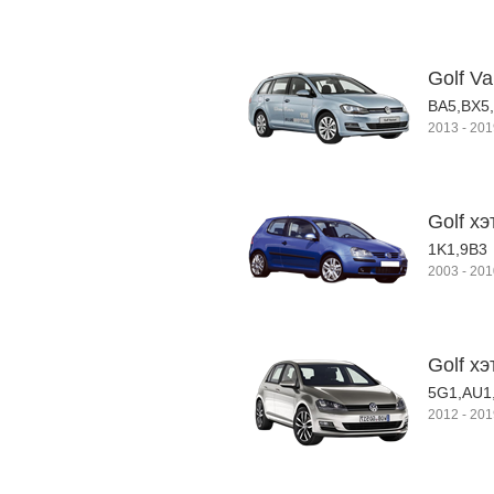
Golf Va
BA5,BX5
2013
-
201
Golf хэ
1K1,9B3
2003
-
201
Golf хэ
5G1,AU1
2012
-
201