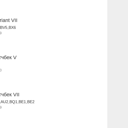
riant VII
,BV5,BX6
9
тчбек V
0
тчбек VII
,AU2,BQ1,BE1,BE2
9