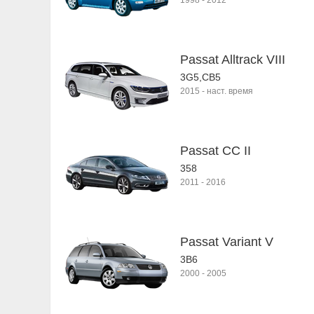
1998
-
2012
Passat Alltrack VIII
3G5,CB5
2015
-
наст. время
Passat CC II
358
2011
-
2016
Passat Variant V
3B6
2000
-
2005