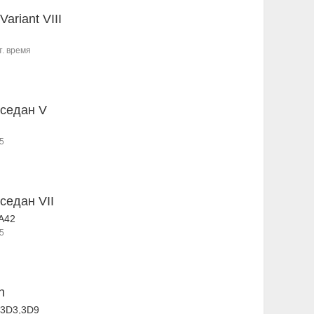
Variant VIII
т. время
 седан V
5
седан VII
A42
5
n
,3D3,3D9