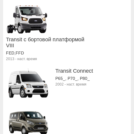
Transit c бортовой платформой
VIII
FED,FFD
2013
-
наст. время
Transit Connect
P65_, P70_, P80_
2002
-
наст. время