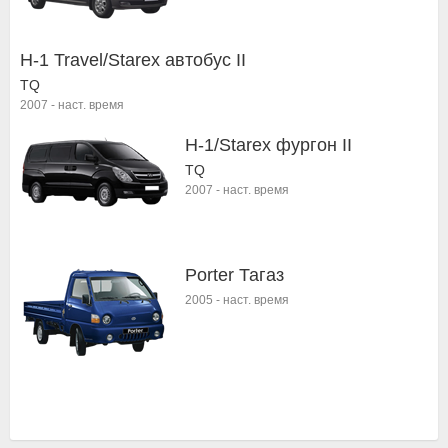
H-1 Travel/Starex автобус II
TQ
2007
-
наст. время
H-1/Starex фургон II
TQ
2007
-
наст. время
Porter Тагаз
2005
-
наст. время