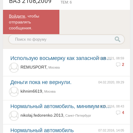
ВАЗ 2108,2009
ТЕМ: 6
Войдите
, чтобы
отправлять
сообщения.
Использую восьмерку как запасной авто! Ломается ВОЛЬВО, иду в гараж, завожу восмерку и всегда еду.
01.06.2021, 08:59
2
REMUSPORT,
Москва
Деньги пока не вернули.
04.02.2020, 09:29
kihnim6619,
Москва
Нормальный автомобиль, минимум комфорта, в салоне все как в старые совдеповские времена. Ходавая ча...
18.05.2016, 08:43
4
nikolaj.fedorenko.2013,
Санкт-Петербург
Нормальный автомобиль
07.02.2016, 14:05