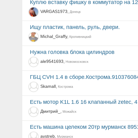
куплю вставку фишку в коммутатор на 1
VARGAS1973,
Донецк
Ищу пластик, панель, руль, двери.
Michal_Graffy,
Кропивницкий
нужна головка блока цилиндров
ale9541693,
Новомосковск
ГБЦ СVH 1.4 в сборе.Кострома.910376084
Skamall,
Кострома
Есть мотор K1L 1.6 16 клапанный zetec, 4
Дмитрий_,
Можайск
есть машина целеком 20тр мурманск 89
aystreb,
Мурманск