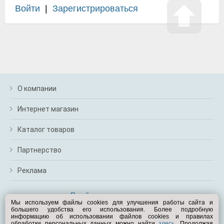
Войти
|
Зарегистрироваться
О компании
Интернет магазин
Каталог товаров
Партнерство
Реклама
Перейти на полную версию
Мы используем файлы cookies для улучшения работы сайта и
большего удобства его использования. Более подробную
Вам помочь?
информацию об использовании файлов cookies и правилах
обработки персональных данных можно найти
здесь
. Продолжая