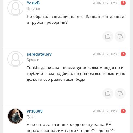
YorikB
20.04.2017, 12:30
Ногинск
Не обратил внимание на двс. Клапан вентиляции
и трубки проверяли?
seregatyuev
20.04.2017, 16:35
Брянск
YorikB, да, клапан новый купил совсем недавно и
трубки от таза подбирал, в общем всё герметично
делал и всё равно такая беда
vitt6309
20.04.2017, 19:38
Тула
А че енто за клапан холодного пуска на PF
переключение зима лето что ли ?? Где он ??