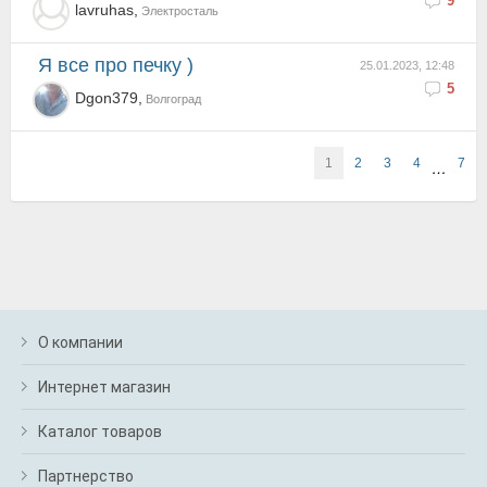
9
lavruhas,
Электросталь
Я все про печку )
25.01.2023, 12:48
5
Dgon379,
Волгоград
1
2
3
4
7
…
О компании
Интернет магазин
Каталог товаров
Партнерство