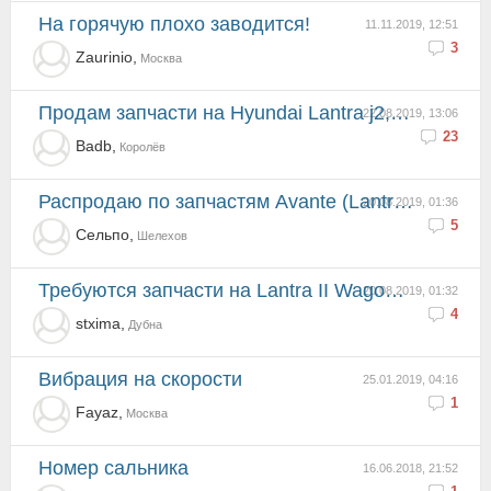
На горячую плохо заводится!
11.11.2019, 12:51
3
Zaurinio,
Москва
Продам запчасти на Hyundai Lantra j2, Avanta j2 c 1995 по 1999год
22.08.2019, 13:06
23
Badb,
Королёв
Распродаю по запчастям Avante (Lantra) J2 седан 1998.
20.08.2019, 01:36
5
Сельпо,
Шелехов
Требуются запчасти на Lantra II Wagon 1996 года
20.08.2019, 01:32
4
stxima,
Дубна
Вибрация на скорости
25.01.2019, 04:16
1
Fayaz,
Москва
Номер сальника
16.06.2018, 21:52