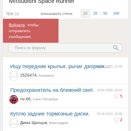
Mitsubishi Space Runner
10
20
50
100
ТЕМ: 12
ПОКАЗЫВАТЬ СТРОК:
Войдите
, чтобы
отправлять
сообщения.
Ищу передние крылья, рычаг дворника водителя.
12.04.2020, 21:09
2525474,
Балашиха
Предохранитель на ближний свет.
16.02.2020, 18:31
5
riv-66,
Санкт-Петербург
Куплю задние тормозные диски.
29.10.2019, 10:26
2
Дима Щипцов,
Александров