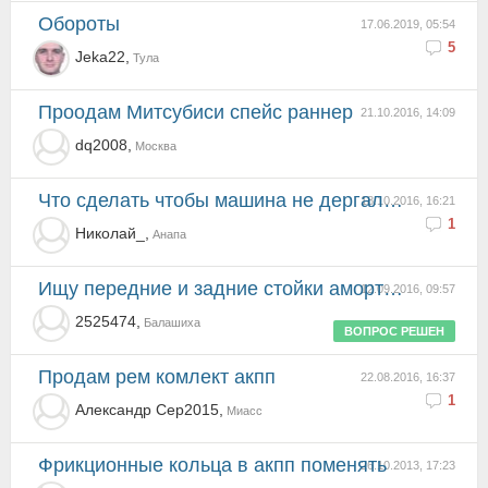
обороты
17.06.2019, 05:54
5
Jeka22,
Тула
Проодам Митсубиси спейс раннер
21.10.2016, 14:09
dq2008,
Москва
что сделать чтобы машина не дергалась?
18.10.2016, 16:21
1
Николай_,
Анапа
Ищу передние и задние стойки амортизатора, задние тяги
12.09.2016, 09:57
2525474,
Балашиха
ВОПРОС РЕШЕН
Продам рем комлект акпп
22.08.2016, 16:37
1
Александр Сер2015,
Миасс
фрикционные кольца в акпп поменять
26.10.2013, 17:23