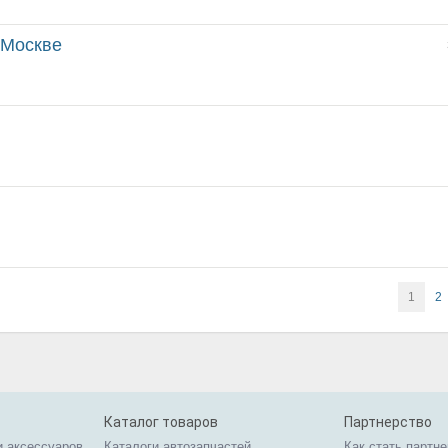
 Москве
1
2
Каталог товаров
Партнерство
и аксессуаров
Каталоги автозапчастей
Как стать партн