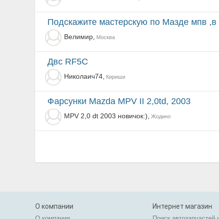
Подскажите мастерскую по Мазде мпв ,в
Велимир,
Москва
Двс RF5C
Николаич74,
Кириши
Фарсунки Mazda MPV II 2,0td, 2003
MPV 2,0 dt 2003 новичок:),
Жодино
О компании
Интернет магазин
О компании
Поиск автозапчастей 