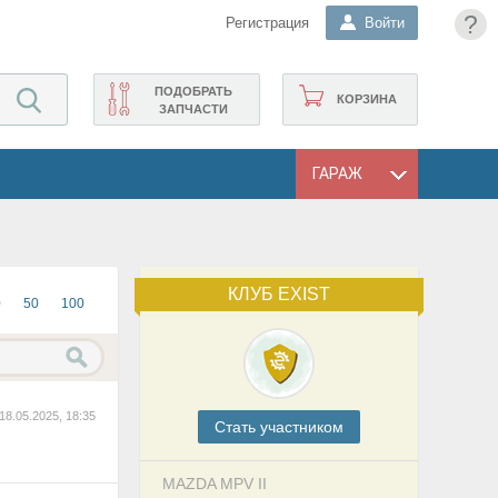
?
Регистрация
Войти
ПОДОБРАТЬ
КОРЗИНА
ЗАПЧАСТИ
ГАРАЖ
КЛУБ EXIST
0
50
100
18.05.2025, 18:35
Cтать участником
MAZDA MPV II