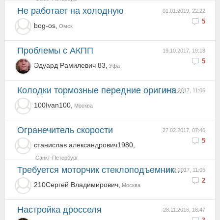
не работает на холодную
01.01.2019, 22:22
5
bog-os,
Омск
проблемы с АКПП
19.10.2017, 19:18
5
Эдуард Рамилевич 83,
Уфа
Колодки тормозные передние оригинал D1060-3Y690
28.02.2017, 11:05
100Ivan100,
Москва
огранечитель скорости
27.02.2017, 07:46
5
станислав александрович1980,
Санкт-Петербург
Требуется моторчик стеклоподъемника левый передний.
16.02.2017, 11:05
2
210Сергей Владимирович,
Москва
Настройка дросселя
28.11.2016, 18:47