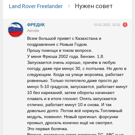
Нужен совет
Land Rover Freelander
ФРЕДИК
03.01.2022, 10:32
Актобе
Всем большой привет с Казахстана и
поздравления с Новым Годом.
Прошу помощи в током вопросе.
У меня Фрюша 2002 года. Бензин. 1,8.
Запускается очень хорошо, причём в любую
погоду, даже при минус 30, с полтычка. Но дело в
следующем. Когда на улице морозяка, работает
ровненько. Только потеплело,даже просто до
минус 5-10 градусов, запускается, работает минут
10 без нареканий, затем обороты начинают
плавать и в итоге глохнет. Опять запускается
отлично, работает минут 10 и снова. И так
довольно долго. Потом всё нормуль.Топливный
модуль, поменял. Новый оригинал. форсунки
промыл, дросель конечно ещё не смотрел.
Это первая болячка.
Вторая, постоянно горят лампочки ТС, АBC и не