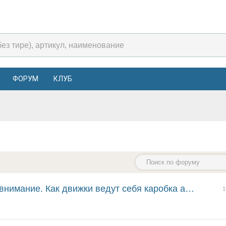
ФОРУМ
КЛУБ
ак движки ведут себя каробка автомат. Что по запчас...
1