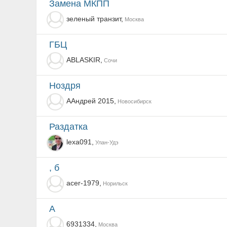
замена МКПП
зеленый транзит,
Москва
ГБЦ
ABLASKIR,
Сочи
ноздря
ААндрей 2015,
Новосибирск
Раздатка
lexa091,
Улан-Удэ
, б
acer-1979,
Норильск
а
6931334,
Москва