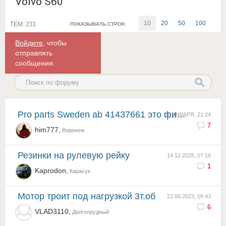
Volvo S60
10
20
50
100
ТЕМ: 231
ПОКАЗЫВАТЬ СТРОК:
Войдите
, чтобы
отправлять
сообщения.
Pro parts Sweden ab 41437661 это фирма которую главный инженер компании вольво, которой уволился пос...
06 ЯНВАРЯ, 21:24
7
him777,
Воронеж
Резинки на рулевую рейку
14.12.2025, 07:16
1
Kaprodon,
Карасук
Мотор троит под нагрузкой 3т.об
22.06.2023, 09:43
6
VLAD3110,
Долгопрудный