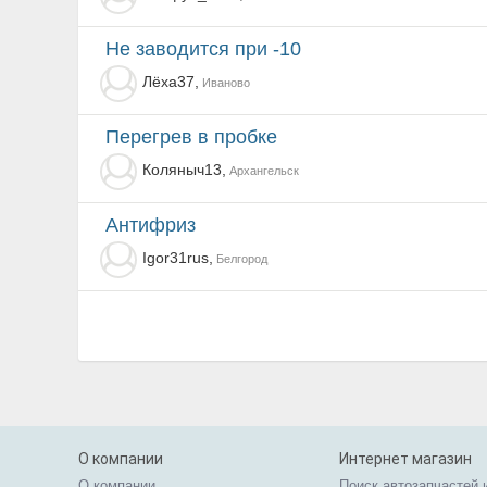
Не заводится при -10
Лёха37,
Иваново
перегрев в пробке
Коляныч13,
Архангельск
антифриз
Igor31rus,
Белгород
О компании
Интернет магазин
О компании
Поиск автозапчастей 