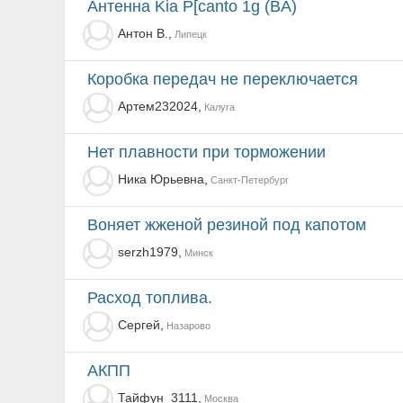
Антенна Kia P[canto 1g (BA)
Антон В.,
Липецк
Коробка передач не переключается
Артем232024,
Калуга
Нет плавности при торможении
Ника Юрьевна,
Санкт-Петербург
Воняет жженой резиной под капотом
serzh1979,
Минск
Расход топлива.
Сергей,
Назарово
АКПП
Тайфун_3111,
Москва