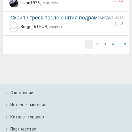
21
bizon1976,
Раменское
Скрип / треск после снятия подрамника
08.04.2021, 23:19
2
Sergei-51RUS,
Апатиты
1
2
3
4
9
…
О компании
Интернет магазин
Каталог товаров
Партнерство