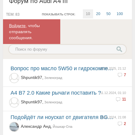
Форум по Audi A4 III
10
20
50
100
ТЕМ: 83
ПОКАЗЫВАТЬ СТРОК:
Войдите
, чтобы
отправлять
сообщения.
Вопрос про масло 5W50 и гидрокомпенсаторы.
10.05.2025, 21:12
7
Shpuntik97,
Зеленоград
А4 B7 2.0 Какие рычаги поставить ?
11.12.2024, 01:10
11
Shpuntik97,
Зеленоград
Подойдёт ли ноускат от двигателя BGB 2.0 бенз, для двигателя BWT 2.0 бенз?
26.11.2024, 21:08
2
Александр Анд,
Йошкар-Ола