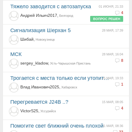
Тяжело заводится с автозапуска
01 ИЮНЯ, 21:33
4
Андрей Ильич2017,
Белгород
ВОПРОС РЕШЕН
Сигнализация Шерхан 5
28 МАЯ, 17:39
Шибай,
Новокузнецк
МСК
28 МАЯ, 16:04
8
sergey_kladow,
Усть-Чарышская Пристань
Трогается с места только если утопить педаль газа
25 МАЯ, 19:33
1
Влад Иванович2025,
Хабаровск
Перегревается J24B ..?
15 МАЯ, 08:05
4
VictorS25,
Уссурийск
Помогите свет ближний очень плохой
11 МАЯ, 08:36