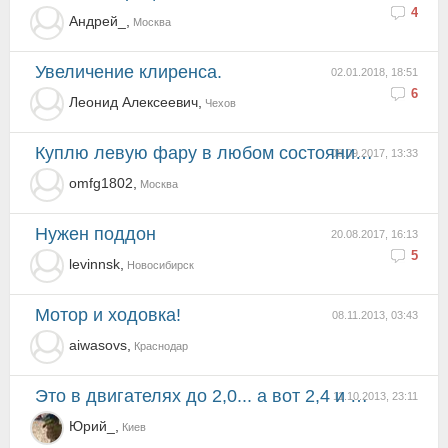
4
Андрей_,
Москва
Увеличение клиренса.
02.01.2018, 18:51
6
Леонид Aлексеевич,
Чехов
Куплю левую фару в любом состоянии, главное целое стекло
08.09.2017, 13:33
omfg1802,
Москва
Нужен поддон
20.08.2017, 16:13
5
levinnsk,
Новосибирск
Мотор и ходовка!
08.11.2013, 03:43
aiwasovs,
Краснодар
это в двигателях до 2,0... а вот 2,4 и 2,5 это вольво
11.10.2013, 23:11
Юрий_,
Киев