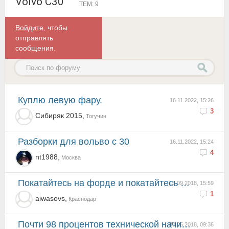
Volvo C30
ТЕМ: 9
Войдите
, чтобы
отправлять
сообщения.
Куплю левую фару.
16.11.2022, 15:26
3
Сибиряк 2015,
Тогучин
разборки для вольво с 30
16.11.2022, 15:24
4
nt1988,
Москва
Покатайтесь на форде и покатайтесь на вольво и все поймете. да ходовка и мотор от форда, но комфорт ...
13.09.2018, 15:59
1
aiwasovs,
Краснодар
Почти 98 процентов технической начинки от форда фокуса 2
30.05.2018, 09:36