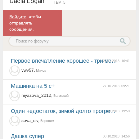
Dacia Logan
ТЕМ: 5
Войдите
, чтобы
отправлять
сообщения.
Первое впечатление хорошее - три месяца
25.11.2013, 16:41
vwv57,
Минск
машинка на 5 с+
27.10.2013, 09:21
niyazova_2012,
Волжский
один недостаток, зимой долго прогревается. А так всё отлично.
09.10.2013, 19:59
seva_siv,
Воронеж
Дашка супер
08.10.2013, 14:56