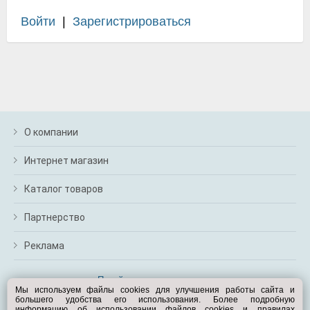
Войти
|
Зарегистрироваться
О компании
Интернет магазин
Каталог товаров
Партнерство
Реклама
Перейти на полную версию
Мы используем файлы cookies для улучшения работы сайта и
большего удобства его использования. Более подробную
Вам помочь?
информацию об использовании файлов cookies и правилах