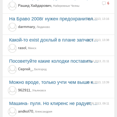
6
Рашид Хайдарович,
Набережные Челны
На Браво 2008г нужен предохранитель 70 А у плюсовой клеммы на АКБ два стоят где найти Пока проволок...
15.11.2013, 13:16
darmmary,
Людиново
Какой-то exist дохлый в плане запчастей на Bravo. Вот российский на пару голов выше... все что хочеш...
08.11.2013, 13:38
rasol,
Минск
Посоветуйте какие колодки поставить на перед ?
23.10.2013, 21:11
Сергей_,
Белгород
Можно вроде, только учти чем выше к небу, тем быстрее и больнее падать будешь!!!
26.09.2013, 13:39
962911,
Ульяновск
Машина- пуля. Но клиренс не радует, не для наших дорог.Кто как борется? Можно ли приподнять? Пружины...
25.09.2013, 09:11
andkol70,
Александрия