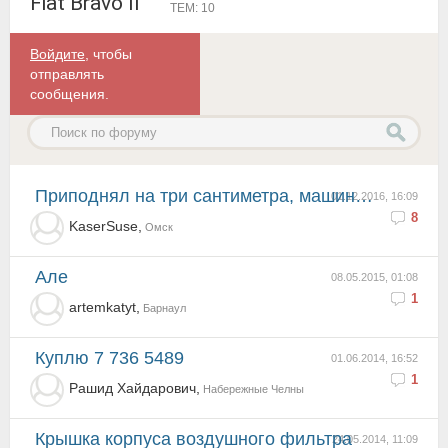
Fiat Bravo II
ТЕМ: 10
Войдите
, чтобы
отправлять
сообщения.
Приподнял на три сантиметра, машина идеальной стала. Изготовление пружин под заказ, с заменой в 12 0...
01.12.2016, 16:09
8
KaserSuse,
Омск
але
08.05.2015, 01:08
1
artemkatyt,
Барнаул
Куплю 7 736 5489
01.06.2014, 16:52
1
Рашид Хайдарович,
Набережные Челны
Крышка корпуса воздушного фильтра
24.05.2014, 11:09